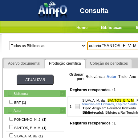
Consulta
Home
Bibliotecas
I
Acervo documental
Produção científica
Coleção de periódicos
Ordenar
Relevância
Autor
Título
Ano
por:
Registros recuperados : 1
Biblioteca
SILVA, A. M. da.
;
SANTOS, E. V. M
.
;
BRT
(1)
feminina em Linhares, Espírito Santo.
1.
Tipo:
Artigo em Periódico Indexado
Autor
Biblioteca(s):
Biblioteca Rui Tendinh
PONCIANO, N. J.
(1)
Registros recuperados : 1
SANTOS, E. V. M.
(1)
SILVA, A. M. da.
(1)