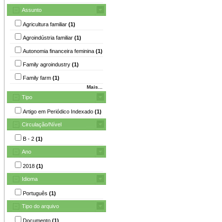
Assunto
Agricultura familiar
(1)
Agroindústria familiar
(1)
Autonomia financeira feminina
(1)
Family agroindustry
(1)
Family farm
(1)
Mais...
Tipo
Artigo em Periódico Indexado
(1)
Circulação/Nível
B - 2
(1)
Ano
2018
(1)
Idioma
Português
(1)
Tipo do arquivo
Documento
(1)