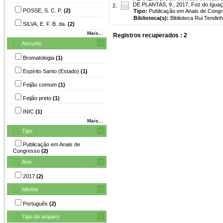
DE PLANTAS, 9., 2017, Foz do Iguaçu
2.
POSSE, S. C. P.
(2)
Tipo:
Publicação em Anais de Cong
Biblioteca(s):
Biblioteca Rui Tendinh
SILVA, E. F. B. da.
(2)
Mais...
Registros recuperados : 2
Assunto
Bromatologia
(1)
Espírito Santo (Estado)
(1)
Feijão comum
(1)
Feijão preto
(1)
INIC
(1)
Mais...
Tipo
Publicação em Anais de
Congresso
(2)
Ano
2017
(2)
Idioma
Português
(2)
Tipo do arquivo