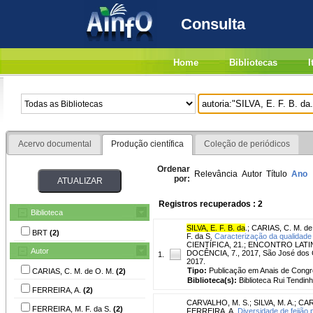
Consulta
Home
Bibliotecas
I
Acervo documental
Produção científica
Coleção de periódicos
Ordenar
Relevância
Autor
Título
Ano
por:
Registros recuperados : 2
Biblioteca
SILVA, E. F. B. da
.
;
CARIAS, C. M. de
BRT
(2)
F. da S.
Caracterização da qualidade
CIENTÍFICA, 21.; ENCONTRO LA
Autor
DOCÊNCIA, 7., 2017, São José dos 
1.
2017.
Tipo:
Publicação em Anais de Cong
CARIAS, C. M. de O. M.
(2)
Biblioteca(s):
Biblioteca Rui Tendinh
FERREIRA, A.
(2)
CARVALHO, M. S.
;
SILVA, M. A.
;
CAR
FERREIRA, M. F. da S.
(2)
FERREIRA, A.
Diversidade de feijão 