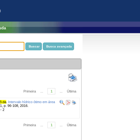
)
uda
Primeira
...
1
...
Última
B.da
.
Intervalo hídrico ótimo em área
1, p. 96-108, 2016.
 - 2
Primeira
...
1
...
Última