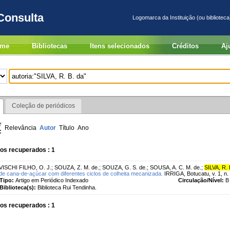
Consulta
Logomarca da Instituição (ou biblioteca
me
Bibliotecas
Itens selecionados
Créditos
Aj
Coleção de periódicos
r
Relevância
Autor
Título
Ano
:
os recuperados : 1
VISCHI FILHO, O. J.
;
SOUZA, Z. M. de.
;
SOUZA, G. S. de.
;
SOUSA, A. C. M. de.
;
SILVA, R. 
de cana-de-açúcar com diferentes ciclos de colheita mecanizada.
IRRIGA, Botucatu, v. 1, n. 
Tipo:
Artigo em Periódico Indexado
Circulação/Nível:
B
Biblioteca(s):
Biblioteca Rui Tendinha.
os recuperados : 1