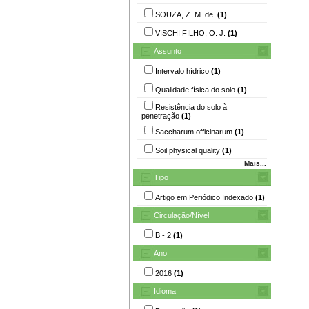
SOUZA, Z. M. de.
(1)
VISCHI FILHO, O. J.
(1)
Assunto
Intervalo hídrico
(1)
Qualidade física do solo
(1)
Resistência do solo à
penetração
(1)
Saccharum officinarum
(1)
Soil physical quality
(1)
Mais...
Tipo
Artigo em Periódico Indexado
(1)
Circulação/Nível
B - 2
(1)
Ano
2016
(1)
Idioma