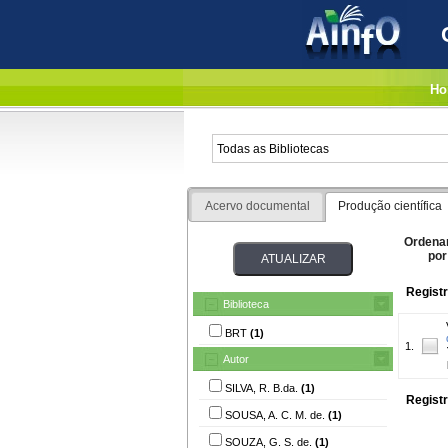
Ho
Acervo documental
Produção científica
Ordena
por
Registr
Biblioteca
BRT
(1)
1.
Autor
SILVA, R. B.da.
(1)
Registr
SOUSA, A. C. M. de.
(1)
SOUZA, G. S. de.
(1)