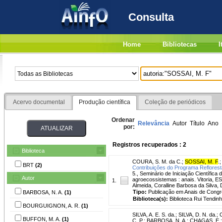
Consulta
Home
Bibliotecas
I
Acervo documental
Produção científica
Coleção de periódicos
Ordenar
Relevância
Autor
Título
Ano
por:
Registros recuperados : 2
Biblioteca
COURA, S. M. da C.
;
SOSSAI, M. F
.
BRT
(2)
Contribuições do Programa Reflorest
5., Seminário de Iniciação Científica 
Autor
agroecossistemas : anais. Vitoria, E
1.
Almeida, Coralline Barbosa da Silva
Tipo:
Publicação em Anais de Cong
BARBOSA, N. A.
(1)
Biblioteca(s):
Biblioteca Rui Tendinh
BOURGUIGNON, A. R.
(1)
SILVA, A. E. S. da.
;
SILVA, D. N. da.
;
C
BUFFON, M. A.
(1)
C. P.
;
BARBOSA, N. A.
;
CHAGAS, E.