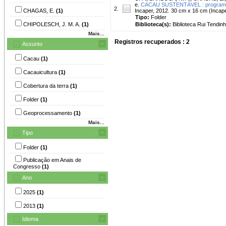
e.
CACAU SUSTENTÁVEL : programa de
2.
CHAGAS, E.
(1)
Incaper, 2012. 30 cm x 16 cm (Incap
Tipo:
Folder
CHIPOLESCH, J. M. A.
(1)
Biblioteca(s):
Biblioteca Rui Tendinh
Mais...
Registros recuperados : 2
Assunto
Cacau
(1)
Cacauicultura
(1)
Cobertura da terra
(1)
Folder
(1)
Geoprocessamento
(1)
Mais...
Tipo
Folder
(1)
Publicação em Anais de
Congresso
(1)
Ano
2025
(1)
2013
(1)
Idioma