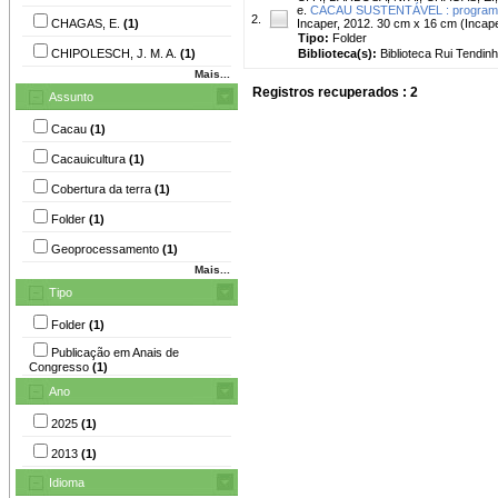
e.
CACAU SUSTENTÁVEL : programa de
2.
CHAGAS, E.
(1)
Incaper, 2012. 30 cm x 16 cm (Incap
Tipo:
Folder
CHIPOLESCH, J. M. A.
(1)
Biblioteca(s):
Biblioteca Rui Tendinh
Mais...
Registros recuperados : 2
Assunto
Cacau
(1)
Cacauicultura
(1)
Cobertura da terra
(1)
Folder
(1)
Geoprocessamento
(1)
Mais...
Tipo
Folder
(1)
Publicação em Anais de
Congresso
(1)
Ano
2025
(1)
2013
(1)
Idioma