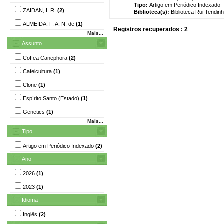
Tipo:
Artigo em Periódico Indexado
ZAIDAN, I. R.
(2)
Biblioteca(s):
Biblioteca Rui Tendinh
ALMEIDA, F. A. N. de
(1)
Registros recuperados : 2
Mais...
Assunto
Coffea Canephora
(2)
Cafeicultura
(1)
Clone
(1)
Espírito Santo (Estado)
(1)
Genetics
(1)
Mais...
Tipo
Artigo em Periódico Indexado
(2)
Ano
2026
(1)
2023
(1)
Idioma
Inglês
(2)