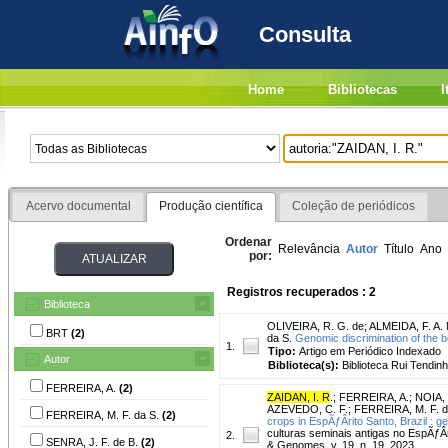
Consulta
Home
Bibliotecas
I
Acervo documental
Produção científica
Coleção de periódicos
Ordenar
Relevância
Autor
Título
Ano
por:
Registros recuperados : 2
Biblioteca
OLIVEIRA, R. G. de
;
ALMEIDA, F. A. 
BRT
(2)
da S.
Genomic discrimination of the b
1.
Tipo:
Artigo em Periódico Indexado
Autor
Biblioteca(s):
Biblioteca Rui Tendinh
FERREIRA, A.
(2)
ZAIDAN, I. R
.
;
FERREIRA, A.
;
NOIA, 
AZEVEDO, C. F.
;
FERREIRA, M. F. d
FERREIRA, M. F. da S.
(2)
crops in EspÃƒÂ­rito Santo, Brazil : g
culturas seminais antigas no EspÃƒÂ
2.
SENRA, J. F. de B.
(2)
& Genomes, v. 19, n. 19, 2023.