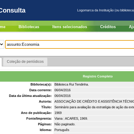
Consulta
Logomarca da Instituição (ou biblioteca
me
Bibliotecas
Itens selecionados
Créditos
Aj
Coleção de periódicos
Registro Completo
Biblioteca(s):
Biblioteca Rui Tendinha.
Data corrente:
06/04/2016
Data da última atualização:
06/04/2016
Autoria:
ASSOCIAÇÃO DE CRÉDITO E ASSISTÊNCIA TÉCNI
Título:
Seminário para avaliação da estratégia de ação da ext
Ano de publicação:
1969
Fonte/Imprenta:
Viana : ACARES, 1969.
Páginas:
Não paginado.
Idioma:
Português