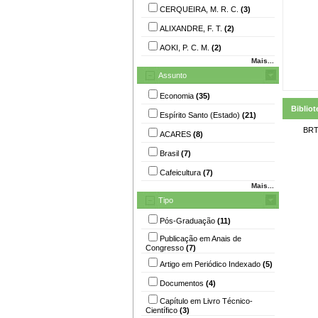
CERQUEIRA, M. R. C.
(3)
ALIXANDRE, F. T.
(2)
AOKI, P. C. M.
(2)
Mais...
Assunto
Economia
(35)
Bibliot
Espírito Santo (Estado)
(21)
BRT
ACARES
(8)
Brasil
(7)
Cafeicultura
(7)
Mais...
Tipo
Pós-Graduação
(11)
Publicação em Anais de
Congresso
(7)
Artigo em Periódico Indexado
(5)
Documentos
(4)
Capítulo em Livro Técnico-
Científico
(3)