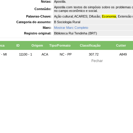
Notas:
Apostila.
Apostila com textos do simpósio sobre os problemas d
Conteúdo:
no campo econômico e social.
Palavras-Chave:
Ação cultural; ACARES; Difusão;
Economia
; Extensão 
Categoria do assunto:
B Sociologia Rural
Marc:
Mostrar Marc Completo
Registro original:
Biblioteca Rui Tendinha (BRT)
eca
ID
Origem
Tipo/Formato
Classificação
Cutter
 - MI
11100 - 1
ACA
NC - PP
307.72
A849
Fechar