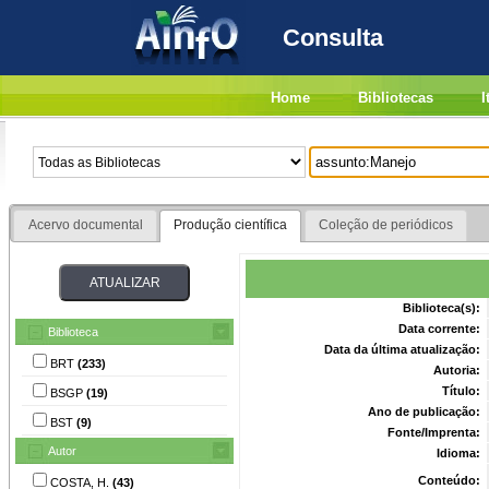
Consulta
Home
Bibliotecas
I
Acervo documental
Produção científica
Coleção de periódicos
Biblioteca(s):
Data corrente:
Biblioteca
Data da última atualização:
BRT
(233)
Autoria:
Título:
BSGP
(19)
Ano de publicação:
BST
(9)
Fonte/Imprenta:
Autor
Idioma:
Conteúdo:
COSTA, H.
(43)