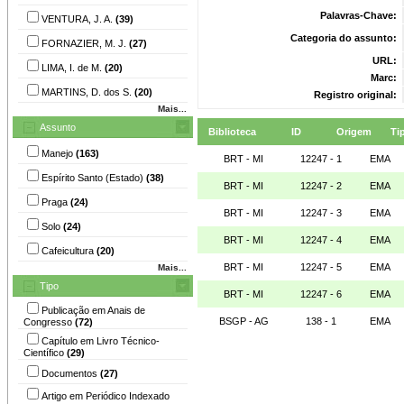
Palavras-Chave:
VENTURA, J. A.
(39)
Categoria do assunto:
FORNAZIER, M. J.
(27)
URL:
LIMA, I. de M.
(20)
Marc:
MARTINS, D. dos S.
(20)
Registro original:
Mais...
Assunto
Biblioteca
ID
Origem
Ti
Manejo
(163)
BRT - MI
12247 - 1
EMA
Espírito Santo (Estado)
(38)
BRT - MI
12247 - 2
EMA
Praga
(24)
BRT - MI
12247 - 3
EMA
Solo
(24)
BRT - MI
12247 - 4
EMA
Cafeicultura
(20)
BRT - MI
12247 - 5
EMA
Mais...
Tipo
BRT - MI
12247 - 6
EMA
Publicação em Anais de
BSGP - AG
138 - 1
EMA
Congresso
(72)
Capítulo em Livro Técnico-
Científico
(29)
Documentos
(27)
Artigo em Periódico Indexado