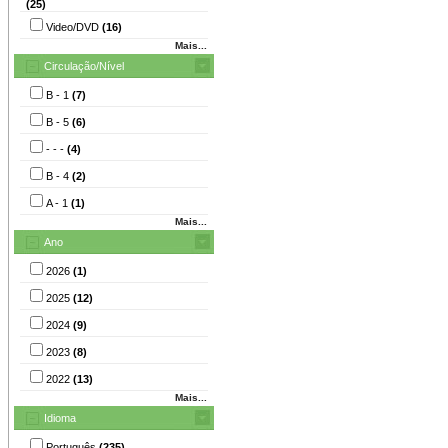
(25)
Video/DVD
(16)
Mais...
Circulação/Nível
B - 1
(7)
B - 5
(6)
- - -
(4)
B - 4
(2)
A - 1
(1)
Mais...
Ano
2026
(1)
2025
(12)
2024
(9)
2023
(8)
2022
(13)
Mais...
Idioma
Português
(235)