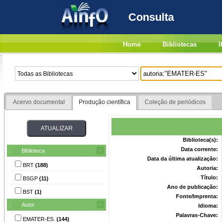
Consulta
Home
Bibliotecas
I
Acervo documental
Produção científica
Coleção de periódicos
Biblioteca(s):
Data corrente:
Biblioteca
Data da última atualização:
BRT
(188)
Autoria:
Título:
BSGP
(11)
Ano de publicação:
BST
(1)
Fonte/Imprenta:
Autor
Idioma:
Palavras-Chave:
EMATER-ES.
(144)