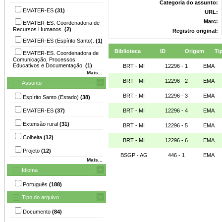
Categoria do assunto:
EMATER-ES
(31)
URL:
Marc:
EMATER-ES. Coordenadoria de
Recursos Humanos.
(2)
Registro original:
EMATER-ES (Espírito Santo).
(1)
Biblioteca
ID
Origem
Ti
EMATER-ES. Coordenadora de
Comunicação, Processos
Educativos e Documentação.
(1)
BRT - MI
12296 - 1
EMA
Mais...
BRT - MI
12296 - 2
EMA
Assunto
BRT - MI
12296 - 3
EMA
Espírito Santo (Estado)
(38)
EMATER-ES
(37)
BRT - MI
12296 - 4
EMA
Extensão rural
(31)
BRT - MI
12296 - 5
EMA
Colheita
(12)
BRT - MI
12296 - 6
EMA
Projeto
(12)
BSGP - AG
446 - 1
EMA
Mais...
Idioma
Português
(188)
Tipo do arquivo
Documento
(84)