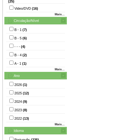
(25)
Video/DVD
(16)
Mais...
Circulação/Nível
B - 1
(7)
B - 5
(6)
- - -
(4)
B - 4
(2)
A - 1
(1)
Mais...
Ano
2026
(1)
2025
(12)
2024
(9)
2023
(8)
2022
(13)
Mais...
Idioma
Português
(235)