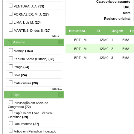
Categoria do assunto:
VENTURA, J. A.
(39)
URL:
Marc:
FORNAZIER, M. J.
(27)
Registro original:
LIMA, I. de M.
(20)
MARTINS, D. dos S.
(20)
Biblioteca
ID
Origem
Ti
Mais...
BRT - MI
12340 - 1
EMA
Assunto
BRT - MI
12340 - 2
EMA
Manejo
(163)
BRT - MI
12340 - 3
EMA
Espírito Santo (Estado)
(38)
Praga
(24)
Solo
(24)
Cafeicultura
(20)
Mais...
Tipo
Publicação em Anais de
Congresso
(72)
Capítulo em Livro Técnico-
Científico
(29)
Documentos
(27)
Artigo em Periódico Indexado