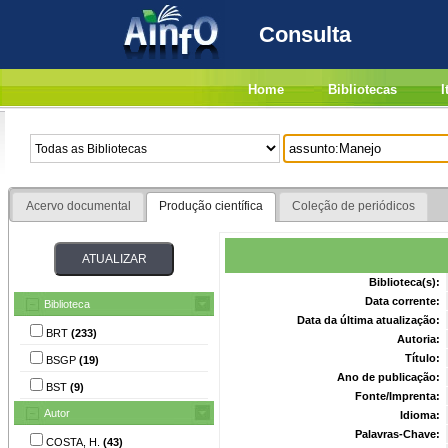
Consulta
Home
Bibliotecas
I
Acervo documental
Produção científica
Coleção de periódicos
Biblioteca(s):
Data corrente:
Biblioteca
Data da última atualização:
BRT
(233)
Autoria:
Título:
BSGP
(19)
Ano de publicação:
BST
(9)
Fonte/Imprenta:
Autor
Idioma:
Palavras-Chave:
COSTA, H.
(43)