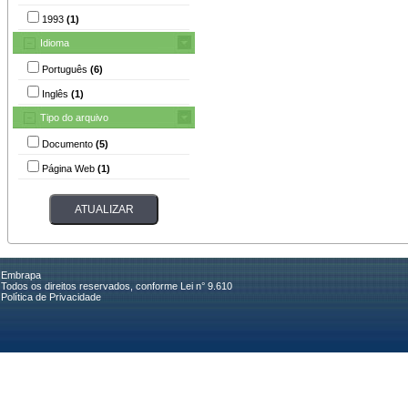
1993
(1)
Idioma
Português
(6)
Inglês
(1)
Tipo do arquivo
Documento
(5)
Página Web
(1)
Embrapa
Todos os direitos reservados, conforme Lei n° 9.610
Política de Privacidade