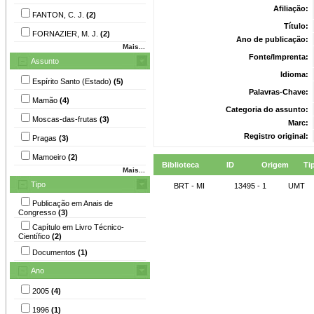
Afiliação:
FANTON, C. J.
(2)
Título:
FORNAZIER, M. J.
(2)
Ano de publicação:
Mais...
Fonte/Imprenta:
Assunto
Idioma:
Espírito Santo (Estado)
(5)
Palavras-Chave:
Mamão
(4)
Categoria do assunto:
Moscas-das-frutas
(3)
Marc:
Registro original:
Pragas
(3)
Mamoeiro
(2)
Biblioteca
ID
Origem
Ti
Mais...
Tipo
BRT - MI
13495 - 1
UMT
Publicação em Anais de
Congresso
(3)
Capítulo em Livro Técnico-
Científico
(2)
Documentos
(1)
Ano
2005
(4)
1996
(1)