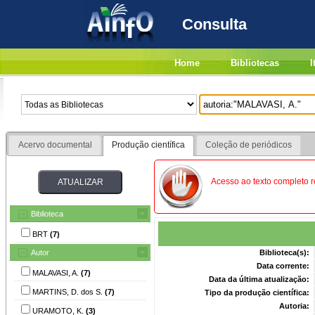
Consulta
Home
Bibliotecas
I
Acervo documental
Produção científica
Coleção de periódicos
Acesso ao texto completo re
Biblioteca
BRT
(7)
Autor
Biblioteca(s):
Data corrente:
MALAVASI, A.
(7)
Data da última atualização:
MARTINS, D. dos S.
(7)
Tipo da produção científica:
Autoria:
URAMOTO, K.
(3)