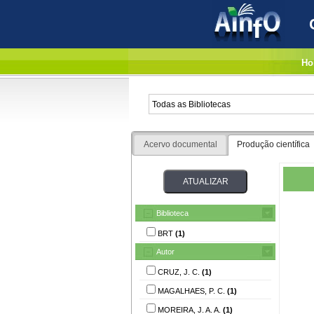
Ho
Acervo documental
Produção científica
Biblioteca
BRT
(1)
Autor
CRUZ, J. C.
(1)
MAGALHAES, P. C.
(1)
MOREIRA, J. A. A.
(1)