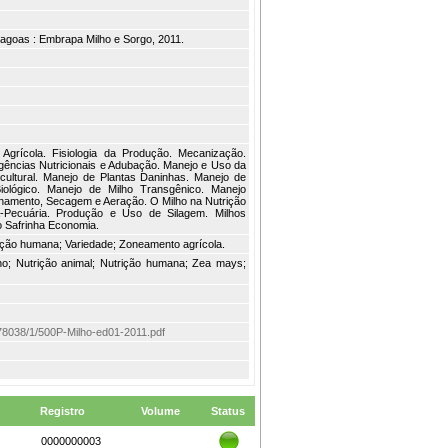
Lagoas : Embrapa Milho e Sorgo, 2011.
Agrícola. Fisiologia da Produção. Mecanização.
xigências Nutricionais e Adubação. Manejo e Uso da
cultural. Manejo de Plantas Daninhas. Manejo de
iológico. Manejo de Milho Transgênico. Manejo
amento, Secagem e Aeração. O Milho na Nutrição
-Pecuária. Produção e Uso de Silagem. Milhos
ho Safrinha Economia.
trição humana; Variedade; Zoneamento agrícola.
ilho; Nutrição animal; Nutrição humana; Zea mays;
em/78038/1/500P-Milho-ed01-2011.pdf
Registro
Volume
Status
0000000003