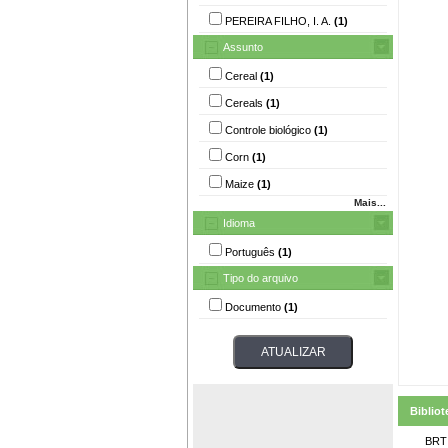
PEREIRA FILHO, I. A.
(1)
Assunto
Cereal
(1)
Cereals
(1)
Controle biológico
(1)
Corn
(1)
Maize
(1)
Mais...
Idioma
Português
(1)
Tipo do arquivo
Documento
(1)
Bibliot
BRT