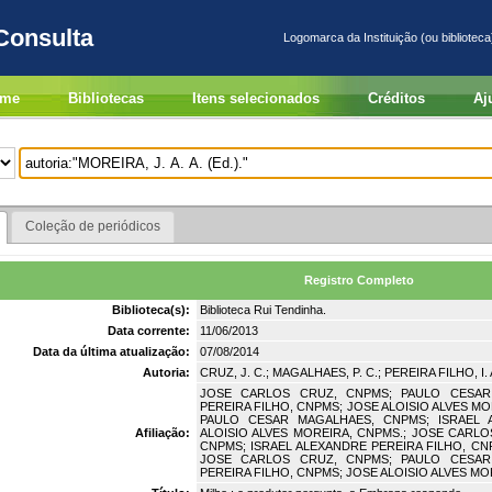
Consulta
Logomarca da Instituição (ou biblioteca
me
Bibliotecas
Itens selecionados
Créditos
Aj
Coleção de periódicos
Registro Completo
Biblioteca(s):
Biblioteca Rui Tendinha.
Data corrente:
11/06/2013
Data da última atualização:
07/08/2014
Autoria:
CRUZ, J. C.; MAGALHAES, P. C.; PEREIRA FILHO, I. 
JOSE CARLOS CRUZ, CNPMS; PAULO CESAR
PEREIRA FILHO, CNPMS; JOSE ALOISIO ALVES M
PAULO CESAR MAGALHAES, CNPMS; ISRAEL 
Afiliação:
ALOISIO ALVES MOREIRA, CNPMS.; JOSE CARL
CNPMS; ISRAEL ALEXANDRE PEREIRA FILHO, CNP
JOSE CARLOS CRUZ, CNPMS; PAULO CESAR
PEREIRA FILHO, CNPMS; JOSE ALOISIO ALVES MO