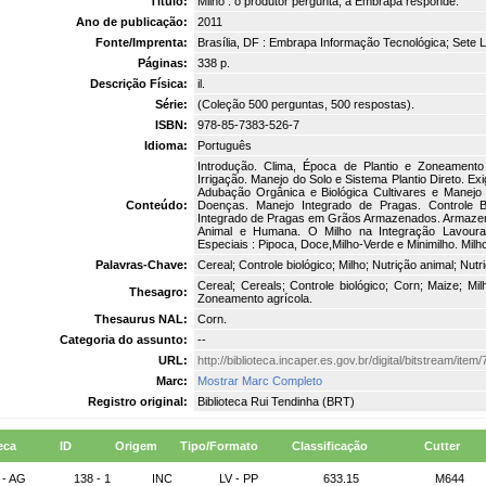
Título:
Milho : o produtor pergunta, a Embrapa responde.
Ano de publicação:
2011
Fonte/Imprenta:
Brasília, DF : Embrapa Informação Tecnológica; Sete 
Páginas:
338 p.
Descrição Física:
il.
Série:
(Coleção 500 perguntas, 500 respostas).
ISBN:
978-85-7383-526-7
Idioma:
Português
Introdução. Clima, Época de Plantio e Zoneamento 
Irrigação. Manejo do Solo e Sistema Plantio Direto. E
Adubação Orgânica e Biológica Cultivares e Manejo 
Conteúdo:
Doenças. Manejo Integrado de Pragas. Controle B
Integrado de Pragas em Grãos Armazenados. Armazen
Animal e Humana. O Milho na Integração Lavoura
Especiais : Pipoca, Doce,Milho-Verde e Minimilho. Mil
Palavras-Chave:
Cereal; Controle biológico; Milho; Nutrição animal; Nu
Cereal; Cereals; Controle biológico; Corn; Maize; M
Thesagro:
Zoneamento agrícola.
Thesaurus NAL:
Corn.
Categoria do assunto:
--
URL:
http://biblioteca.incaper.es.gov.br/digital/bitstream/it
Marc:
Mostrar Marc Completo
Registro original:
Biblioteca Rui Tendinha (BRT)
eca
ID
Origem
Tipo/Formato
Classificação
Cutter
 - AG
138 - 1
INC
LV - PP
633.15
M644