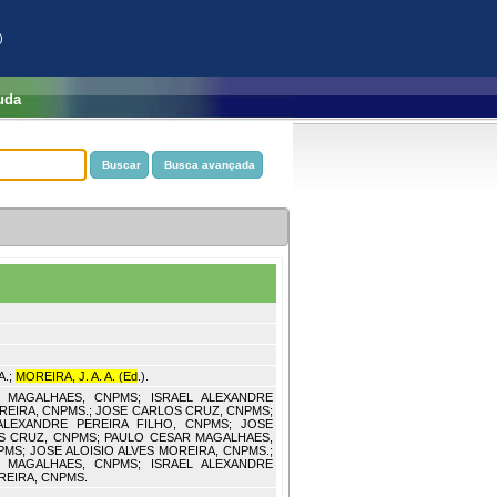
)
uda
A.;
MOREIRA, J. A. A. (Ed
.).
 MAGALHAES, CNPMS; ISRAEL ALEXANDRE
OREIRA, CNPMS.; JOSE CARLOS CRUZ, CNPMS;
ALEXANDRE PEREIRA FILHO, CNPMS; JOSE
OS CRUZ, CNPMS; PAULO CESAR MAGALHAES,
MS; JOSE ALOISIO ALVES MOREIRA, CNPMS.;
 MAGALHAES, CNPMS; ISRAEL ALEXANDRE
REIRA, CNPMS.