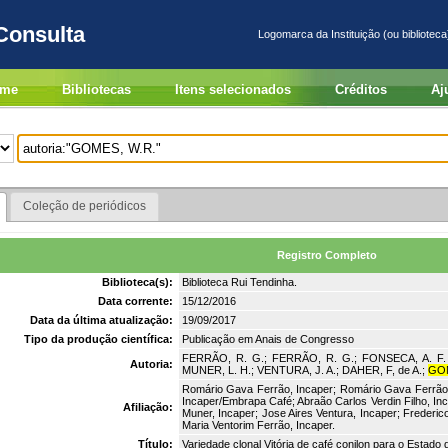
Consulta
Logomarca da Instituição (ou biblioteca
me
Bibliotecas
Itens selecionados
Créditos
Aj
Coleção de periódicos
Registro Completo
Biblioteca(s):
Biblioteca Rui Tendinha.
Data corrente:
15/12/2016
Data da última atualização:
19/09/2017
Tipo da produção científica:
Publicação em Anais de Congresso
FERRÃO, R. G.; FERRÃO, R. G.; FONSECA, A. F. A
Autoria:
MUNER, L. H.; VENTURA, J. A.; DAHER, F, de A.;
GOM
Romário Gava Ferrão, Incaper; Romário Gava Ferrão,
Incaper/Embrapa Café; Abraão Carlos Verdin Filho, Inc
Afiliação:
Muner, Incaper; Jose Aires Ventura, Incaper; Freder
Maria Ventorim Ferrão, Incaper.
Título:
Variedade clonal Vitória de café conilon para o Estado 