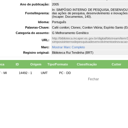
Ano de publicação:
2005
In: SIMPÓSIO INTERNO DE PESQUISA, DESENVOLVIM
Fonte/Imprenta:
das ações de pesquisa, desenvolvimento e inovações te
(Incaper. Documentos, 140).
Idioma:
Português
Palavras-Chave:
Café conilon; Clones; Conilon Vitória; Espírito Santo (E
Categoria do assunto:
G Melhoramento Genético
http://biblioteca.incaper.es.gov.br/digital/bitstream/ite
URL:
simposiointernodepesquisadesenvolvimentoeinovacao
Marc:
Mostrar Marc Completo
Registro original:
Biblioteca Rui Tendinha (BRT)
eca
ID
Origem
Tipo/Formato
Classificação
Cutter
 - MI
14492 - 1
UMT
PC - DD
Fechar