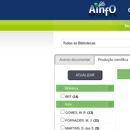
Ho
Acervo documental
Produção científica
Biblioteca
BRT
(14)
Autor
GOMES, W. R.
(13)
FORNAZIER, M. J.
(11)
MARTINS, D. dos S.
(9)