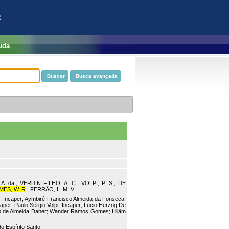
)
uda
. da.; VERDIN FILHO, A. C.; VOLPI, P. S.; DE
ES, W. R
.; FERRÃO, L. M. V.
 Incaper; Aymbiré Francisco Almeida da Fonseca,
aper; Paulo Sérgio Volpi, Incaper; Lucio Herzog De
ico de Almeida Daher; Wander Ramos Gomes; Liliâm
do Espírito Santo.