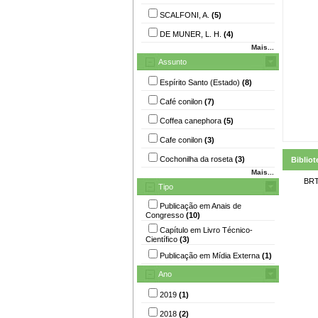
SCALFONI, A.
(5)
DE MUNER, L. H.
(4)
Mais...
Assunto
Espírito Santo (Estado)
(8)
Café conilon
(7)
Coffea canephora
(5)
Cafe conilon
(3)
Cochonilha da roseta
(3)
Bibliot
Mais...
BRT
Tipo
Publicação em Anais de
Congresso
(10)
Capítulo em Livro Técnico-
Científico
(3)
Publicação em Mídia Externa
(1)
Ano
2019
(1)
2018
(2)