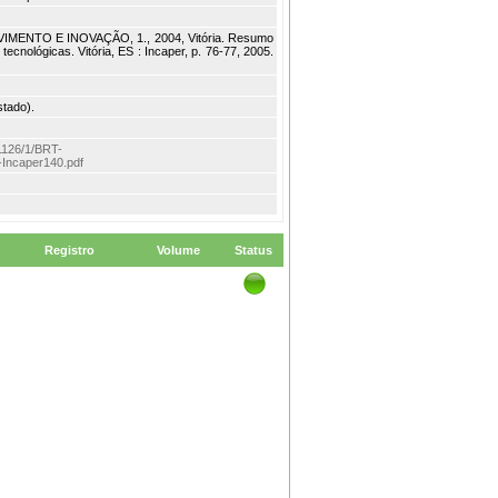
ENTO E INOVAÇÃO, 1., 2004, Vitória. Resumo
cnológicas. Vitória, ES : Incaper, p. 76-77, 2005.
stado).
m/1126/1/BRT-
-Incaper140.pdf
Registro
Volume
Status