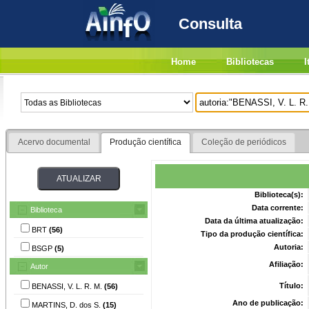
Consulta
Home
Bibliotecas
I
Acervo documental
Produção científica
Coleção de periódicos
Biblioteca(s):
Data corrente:
Biblioteca
Data da última atualização:
BRT
(56)
Tipo da produção científica:
Autoria:
BSGP
(5)
Afiliação:
Autor
Título:
BENASSI, V. L. R. M.
(56)
Ano de publicação:
MARTINS, D. dos S.
(15)