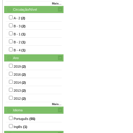
Mais...
Circulação/Nível
A - 2
(2)
B - 3
(2)
B - 1
(1)
B - 2
(1)
B - 4
(1)
Ano
2019
(2)
2016
(2)
2014
(2)
2013
(2)
2012
(2)
Mais...
Idioma
Português
(55)
Inglês
(1)