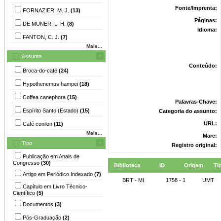
Fonte/Imprenta:
FORNAZIER, M. J.
(13)
Páginas:
DE MUNER, L. H.
(8)
Idioma:
FANTON, C. J.
(7)
Mais...
Assunto
Conteúdo:
Broca-do-café
(24)
Hypothenemus hampei
(18)
Coffea canephora
(15)
Palavras-Chave:
Espírito Santo (Estado)
(15)
Categoria do assunto:
URL:
Café conilon
(11)
Mais...
Marc:
Tipo
Registro original:
Publicação em Anais de
Congresso
(30)
Biblioteca
ID
Origem
Ti
Artigo em Periódico Indexado
(7)
BRT - MI
1758 - 1
UMT
Capítulo em Livro Técnico-
Científico
(5)
Documentos
(3)
Pós-Graduação
(2)