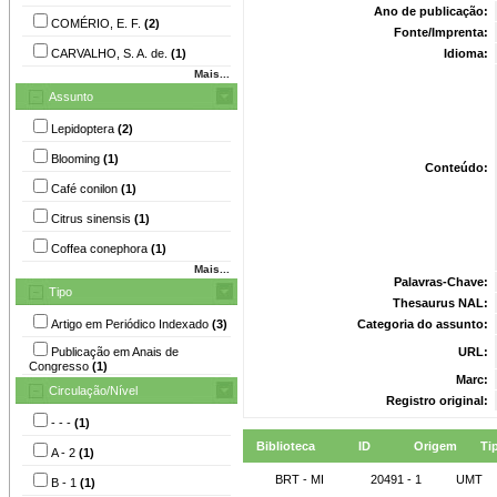
Ano de publicação:
COMÉRIO, E. F.
(2)
Fonte/Imprenta:
CARVALHO, S. A. de.
(1)
Idioma:
Mais...
Assunto
Lepidoptera
(2)
Blooming
(1)
Conteúdo:
Café conilon
(1)
Citrus sinensis
(1)
Coffea conephora
(1)
Mais...
Palavras-Chave:
Tipo
Thesaurus NAL:
Artigo em Periódico Indexado
(3)
Categoria do assunto:
Publicação em Anais de
URL:
Congresso
(1)
Marc:
Circulação/Nível
Registro original:
- - -
(1)
Biblioteca
ID
Origem
Ti
A - 2
(1)
BRT - MI
20491 - 1
UMT
B - 1
(1)