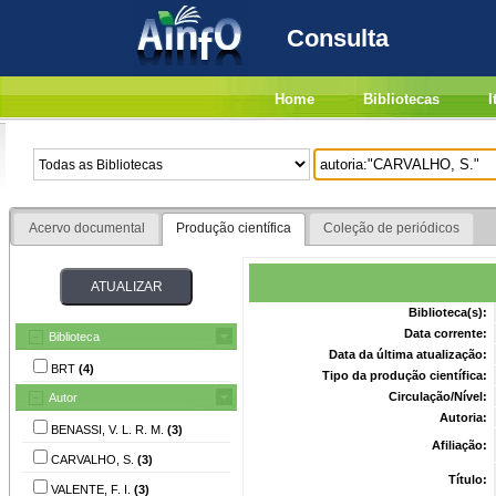
Consulta
Home
Bibliotecas
I
Acervo documental
Produção científica
Coleção de periódicos
Biblioteca(s):
Data corrente:
Biblioteca
Data da última atualização:
BRT
(4)
Tipo da produção científica:
Circulação/Nível:
Autor
Autoria:
BENASSI, V. L. R. M.
(3)
Afiliação:
CARVALHO, S.
(3)
Título:
VALENTE, F. I.
(3)