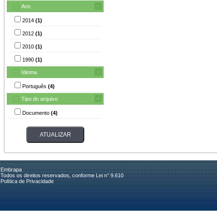
Ano
2014
(1)
2012
(1)
2010
(1)
1990
(1)
Idioma
Português
(4)
Tipo do arquivo
Documento
(4)
Embrapa
Todos os direitos reservados, conforme Lei n° 9.610
Política de Privacidade