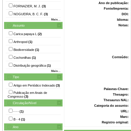
Ano de publicação:
FORNAZIER, M. J.
(3)
Fonte/Imprenta:
NOGUEIRA, B. C. F.
(3)
DOI:
Mais...
Idioma:
Notas:
Assunto
Carica papaya L
(2)
Arthropod
(1)
Biodiversidade
(1)
Conteúdo:
Cochonilhas
(1)
Distribuição geográfica
(1)
Mais...
Tipo
Artigo em Periódico Indexado
(3)
Palavras-Chave:
Publicação em Anais de
Thesagro:
Congresso
(3)
Thesaurus NAL:
Circulação/Nível
Categoria do assunto:
URL:
- - -
(1)
Marc:
B - 4
(1)
Registro original:
Ano