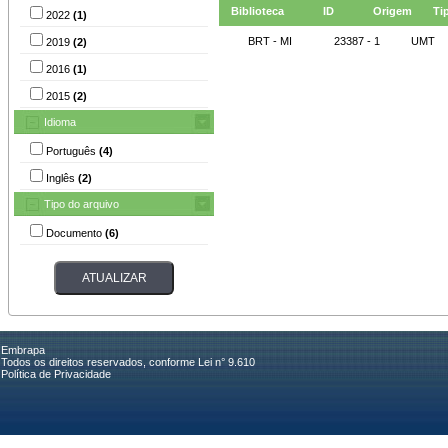
Biblioteca
ID
Origem
Ti
2022
(1)
BRT - MI
23387 - 1
UMT
2019
(2)
2016
(1)
2015
(2)
Idioma
Português
(4)
Inglês
(2)
Tipo do arquivo
Documento
(6)
Embrapa
Todos os direitos reservados, conforme Lei n° 9.610
Política de Privacidade