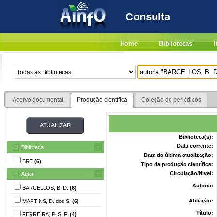
Consulta
Home
Bibliotecas
I
Acervo documental
Produção científica
Coleção de periódicos
Biblioteca(s):
Data corrente:
Biblioteca
Data da última atualização:
BRT
(6)
Tipo da produção científica:
Circulação/Nível:
Autor
Autoria:
BARCELLOS, B. D.
(6)
Afiliação:
MARTINS, D. dos S.
(6)
Título:
FERREIRA, P. S. F.
(4)