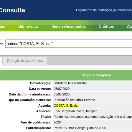
Consulta
Logomarca da Instituição (ou biblioteca
me
Bibliotecas
Itens selecionados
Créditos
Aj
Coleção de periódicos
Registro Completo
Biblioteca(s):
Biblioteca Rui Tendinha.
Data corrente:
05/07/2020
Data da última atualização:
05/07/2020
Tipo da produção científica:
Publicação em Mídia Externa
Autoria:
COSTA, E. B. da
.
Afiliação:
Enio Bergoli da Costa, Incaper.
Título:
Pandemia e impactos na comercialização online do agr
Ano de publicação:
2020
Fonte/Imprenta:
Portal ES Brasil. Artigo. julho de 2020.