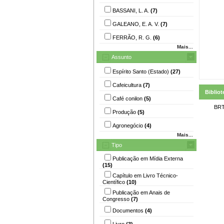
BASSANI, L. A.
(7)
GALEANO, E. A. V.
(7)
FERRÃO, R. G.
(6)
Mais...
Assunto
Espírito Santo (Estado)
(27)
Cafeicultura
(7)
Bibliot
Café conilon
(5)
BRT
Produção
(5)
Agronegócio
(4)
Mais...
Tipo
Publicação em Mídia Externa
(15)
Capítulo em Livro Técnico-
Científico
(10)
Publicação em Anais de
Congresso
(7)
Documentos
(4)
Livro
(3)