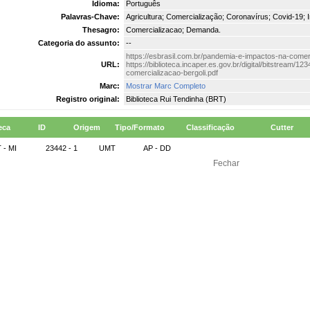
Idioma:
Português
Palavras-Chave:
Agricultura; Comercialização; Coronavírus; Covid-19;
Thesagro:
Comercializacao; Demanda.
Categoria do assunto:
--
https://esbrasil.com.br/pandemia-e-impactos-na-comer
URL:
https://biblioteca.incaper.es.gov.br/digital/bitstream
comercializacao-bergoli.pdf
Marc:
Mostrar Marc Completo
Registro original:
Biblioteca Rui Tendinha (BRT)
eca
ID
Origem
Tipo/Formato
Classificação
Cutter
 - MI
23442 - 1
UMT
AP - DD
Fechar