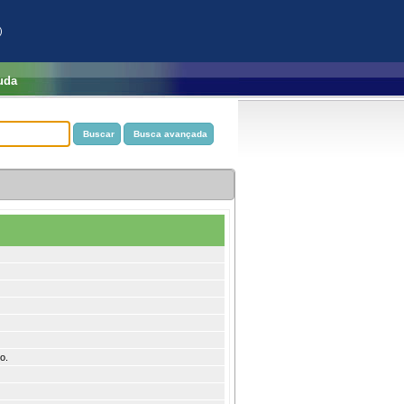
)
uda
o.