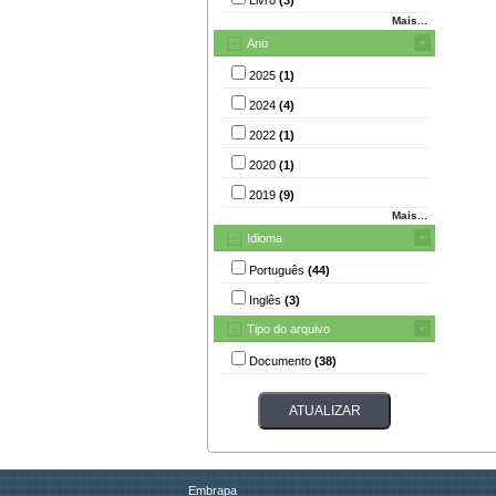
Mais...
Ano
2025
(1)
2024
(4)
2022
(1)
2020
(1)
2019
(9)
Mais...
Idioma
Português
(44)
Inglês
(3)
Tipo do arquivo
Documento
(38)
Embrapa