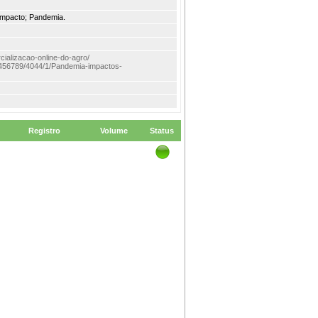
 Impacto; Pandemia.
cializacao-online-do-agro/
/123456789/4044/1/Pandemia-impactos-
Registro
Volume
Status