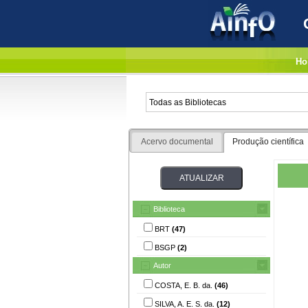
Ho
Acervo documental
Produção científica
Biblioteca
BRT
(47)
BSGP
(2)
Autor
COSTA, E. B. da.
(46)
SILVA, A. E. S. da.
(12)