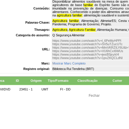
Disponibilizar alimentos saudáveis na mesa de quem
agricultores de base
familiar
do Espírito Santo são o
Conteúdo:
imunidade na prevenção de doenças. Consumo con
alimentares. Conhecendo o poder dos alimentos atravé
na
agricultura
familiar
: alimentação saudável e sustentá
Agricultura
familiar
; Alimentação; AlimetarES; Cesta
Palavras-Chave:
Pandemia; Programa de Governo; Projeto.
Thesagro:
Agricultura
;
Agricultura
Familiar
; Alimentação Humana; 
Categoria do assunto:
Q Segurança Alimentar
https://www.youtube.com/watch?v=l_6PeMyHPPI
https://www.youtube.com/watch?v=SV5uTZucUTc
https://www.youtube.com/watch?v=MmVKRZILY6U&t=
URL:
https://www.youtube.com/watch?v=VU6hCxI6WUs
https://www.youtube.com/watch?v=jwsBSjxykI4
https://www.youtube.com/watch?v=1pvZKQCLdNI
Marc:
Mostrar Marc Completo
Registro original:
Biblioteca Rui Tendinha (BRT)
eca
ID
Origem
Tipo/Formato
Classificação
Cutter
 VI/DVD
23451 - 1
UMT
FI - DD
Fechar