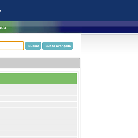
)
uda