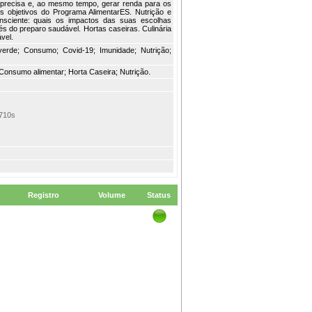
 precisa e, ao mesmo tempo, gerar renda para os
s objetivos do Programa AlimentarES. Nutrição e
sciente: quais os impactos das suas escolhas
s do preparo saudável. Hortas caseiras. Culinária
vel.
 verde; Consumo; Covid-19; Imunidade; Nutrição;
Consumo alimentar; Horta Caseira; Nutrição.
710s
Registro
Volume
Status