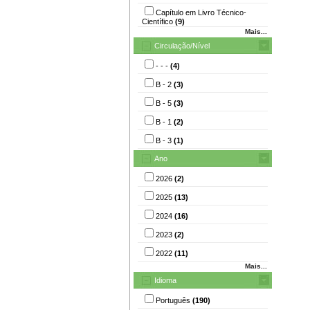
Capítulo em Livro Técnico-
Científico
(9)
Mais...
Circulação/Nível
- - -
(4)
B - 2
(3)
B - 5
(3)
B - 1
(2)
B - 3
(1)
Ano
2026
(2)
2025
(13)
2024
(16)
2023
(2)
2022
(11)
Mais...
Idioma
Português
(190)