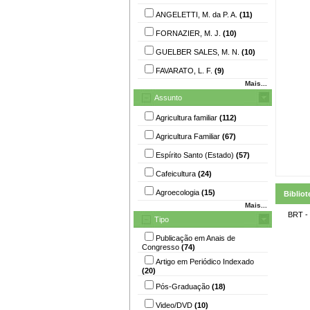
ANGELETTI, M. da P. A.
(11)
FORNAZIER, M. J.
(10)
GUELBER SALES, M. N.
(10)
FAVARATO, L. F.
(9)
Mais...
Assunto
Agricultura familiar
(112)
Agricultura Familiar
(67)
Espírito Santo (Estado)
(57)
Cafeicultura
(24)
Agroecologia
(15)
Bibliot
Mais...
BRT -
Tipo
Publicação em Anais de
Congresso
(74)
Artigo em Periódico Indexado
(20)
Pós-Graduação
(18)
Video/DVD
(10)