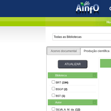
Ho
Acervo documental
Produção científica
Biblioteca
BRT
(194)
BSGP
(2)
BST
(1)
Autor
SILVA, A. M. da.
(12)