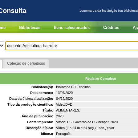
Consulta
Logomarca da Instituição (ou biblioteca
me
Bibliotecas
Itens selecionados
Créditos
Aj
Coleção de periódicos
Registro Completo
Biblioteca(s):
Biblioteca Rui Tendinha.
Data corrente:
13/07/2020
Data da última atualização:
04/12/2020
Tipo da produção científica:
Video/DVD
Título:
ALIMENTARES.
Ano de publicação:
2020
Fonte/Imprenta:
Vitória, ES: Governo do ES/Incaper, 2020.
Descrição Física:
Vídeo (1 h 24 m e 54 seg.) : son., color.
Idioma:
Português