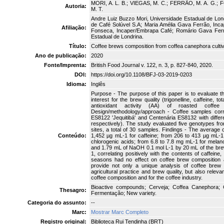
MORI, A. L. B.; VIEGAS, M. C.; FERRÃO, M. A. G.; 
Autoria:
M. T.
Andre Luiz Buzzo Mori, Universidade Estadual de Lon
de Café Solúvel S.A; Maria Amélia Gava Ferrão, Inc
Afiliação:
Fonseca, Incaper/Embrapa Café; Romário Gava Ferrã
Estadual de Londrina.
Título:
Coffee brews composition from coffea canephora cultivar
Ano de publicação:
2020
Fonte/Imprenta:
British Food Journal v. 122, n. 3, p. 827-840, 2020.
DOI:
https://doi.org/10.1108/BFJ-03-2019-0203
Idioma:
Inglês
Purpose - The purpose of this paper is to evaluate t
interest for the brew quality (trigonelline, caffeine, t
antioxidant activity (AA) of roasted coffe
Design/methodology/approach - Coffee samples corr
ES8122 'Jequitibá' and Centenária ES8132 with differe
respectively). The study evaluated five genotypes fro
sites, a total of 30 samples. Findings - The average
Conteúdo:
1,452 µg mL-1 for caffeine; from 206 to 413 µg mL-1 f
chlorogenic acids; from 6.8 to 7.8 mg mL-1 for melanoi
and 1.79 mL of NaOH 0.1 mol L-1 by 20 mL of the br
1, correlating positively with the contents of caffeine,
seasons had no effect on coffee brew composition a
provide not only a unique analysis of coffee bre
agricultural practice and brew quality, but also relev
coffee composition and for the coffee industry.
Bioactive compounds; Cerveja; Coffea Canephora; C
Thesagro:
Fermentação; New variety.
Categoria do assunto:
--
Marc:
Mostrar Marc Completo
Registro original:
Biblioteca Rui Tendinha (BRT)