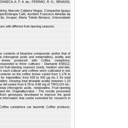
FONSECA, A. F. A. da.; FERRÃO, R. G.; BENASSI,
drina; Marcelo Caldeira Viegas, Companhia Iguaçu
aper/Embrapa Café; Aymbiré Francisco Almeida da
o, Incaper; Marta Toledo Benassi, Universidade
s with different fruit-ripening seasons.
he contents of bioactive compounds and/or that of
otal chlorogenic acids and melanoidins), acidity and
e brews produced with Coffea canephora.
esponded to three cultivars - Diamante ES8112,
nt fruit-ripening seasons (early, medium and late,
m each cultivar and coffees were cultivated in two
 contents on the coffee brews varied from 1,176 to
or trigonelline; from 528 to 942 µg mL-1 for total
dins; showing total titratable acidity between 1.15
ew. AA varied from 6.78 to 8.80 mg of TROLOX mL-
 total chlorogenic acids, melanoidins. Fruit-ripening
nd AA. Originality/value - The results presented
w from genotypes developed to improve the good
ant information that canbe extended for research in
offea canephora var laurentii; Coffee products;