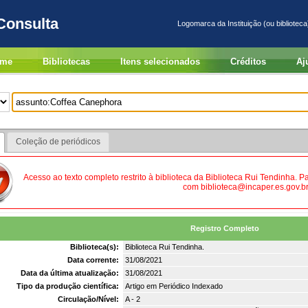
Consulta
Logomarca da Instituição (ou biblioteca
me
Bibliotecas
Itens selecionados
Créditos
Aj
Coleção de periódicos
Acesso ao texto completo restrito à biblioteca da Biblioteca Rui Tendinha. 
com biblioteca@incaper.es.gov.br
Registro Completo
Biblioteca(s):
Biblioteca Rui Tendinha.
Data corrente:
31/08/2021
Data da última atualização:
31/08/2021
Tipo da produção científica:
Artigo em Periódico Indexado
Circulação/Nível:
A - 2