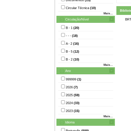
Circular Técnica
(10)
Bibliot
Mais...
Circulação/Nível
BRT
B - 1
(20)
- - -
(18)
A - 2
(16)
B - 5
(12)
B - 2
(10)
Mais...
Ano
999999
(1)
2026
(7)
2025
(59)
2024
(33)
2023
(15)
Mais...
Idioma
Português
(500)