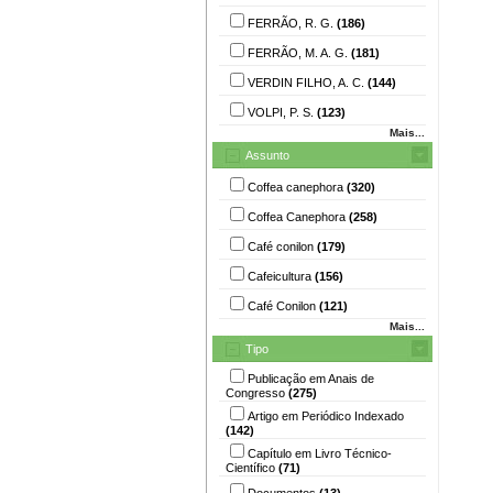
FERRÃO, R. G.
(186)
FERRÃO, M. A. G.
(181)
VERDIN FILHO, A. C.
(144)
VOLPI, P. S.
(123)
Mais...
Assunto
Coffea canephora
(320)
Coffea Canephora
(258)
Café conilon
(179)
Cafeicultura
(156)
Café Conilon
(121)
Mais...
Tipo
Publicação em Anais de
Congresso
(275)
Artigo em Periódico Indexado
(142)
Capítulo em Livro Técnico-
Científico
(71)
Documentos
(13)