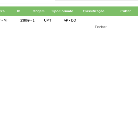
eca
ID
Origem
Tipo/Formato
Classificação
Cutter
 - MI
23869 - 1
UMT
AP - DD
Fechar