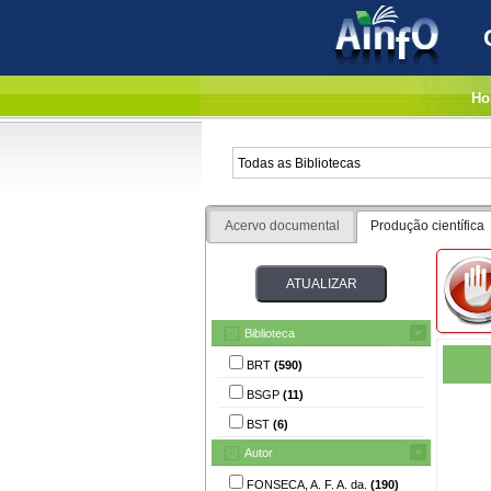
Ho
Acervo documental
Produção científica
Biblioteca
BRT
(590)
BSGP
(11)
BST
(6)
Autor
FONSECA, A. F. A. da.
(190)