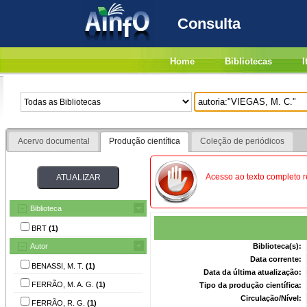
Consulta
Home
Bibliotecas
I
Acervo documental
Produção científica
Coleção de periódicos
Acesso ao texto completo re
Biblioteca
BRT
(1)
Autor
Biblioteca(s):
Data corrente:
BENASSI, M. T.
(1)
Data da última atualização:
FERRÃO, M. A. G.
(1)
Tipo da produção científica:
Circulação/Nível:
FERRÃO, R. G.
(1)