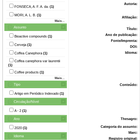
Autoria:
FONSECA, A. F. A. da.
(1)
MORI, A. L. B.
(1)
Afiliação:
Mais...
Assunto
Título:
Ano de publicação:
Bioactive compounds
(1)
Fonte/Imprenta:
Cerveja
(1)
DOI:
Idioma:
Coffea Canephora
(1)
Coffea canephora var laurentii
(1)
Coffee products
(1)
Mais...
Tipo
Conteúdo:
Artigo em Periódico Indexado
(1)
Circulação/Nível
A - 2
(1)
Ano
Thesagro:
Categoria do assunto:
2020
(1)
Marc:
Idioma
Registro original: