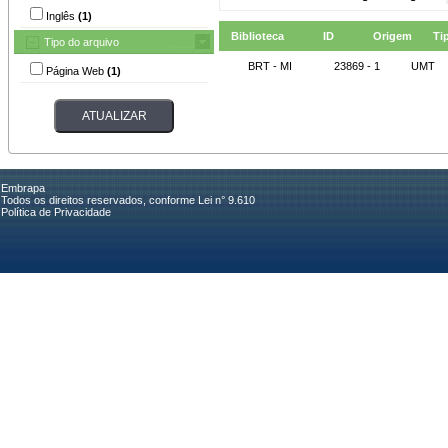
Inglês
(1)
Biblioteca
ID
Origem
Ti
Tipo do arquivo
BRT - MI
23869 - 1
UMT
Página Web
(1)
Embrapa
Todos os direitos reservados, conforme Lei n° 9.610
Política de Privacidade