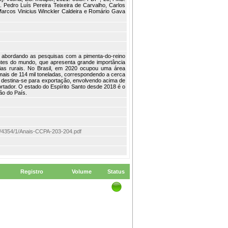
 Pedro Luís Pereira Teixeira de Carvalho, Carlos
 Marcos Vinicius Winckler Caldeira e Romário Gava
ra abordando as pesquisas com a pimenta-do-reino
ntes do mundo, que apresenta grande importância
ias rurais. No Brasil, em 2020 ocupou uma área
ais de 114 mil toneladas, correspondendo a cerca
destina-se para exportação, envolvendo acima de
ortador. O estado do Espírito Santo desde 2018 é o
ão do País.
item/4354/1/Anais-CCPA-203-204.pdf
Registro
Volume
Status