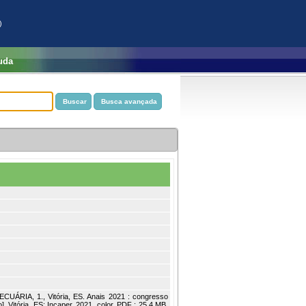
)
uda
IA, 1., Vitória, ES. Anais 2021 : congresso
. Vitória, ES: Incaper, 2021. color. PDF ; 25,4 MB.