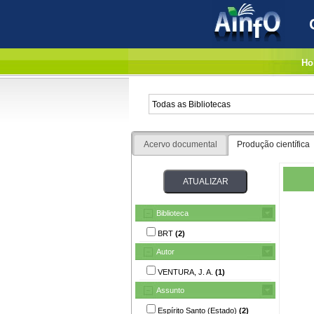
Ho
Acervo documental
Produção científica
Biblioteca
BRT
(2)
Autor
VENTURA, J. A.
(1)
Assunto
Espírito Santo (Estado)
(2)