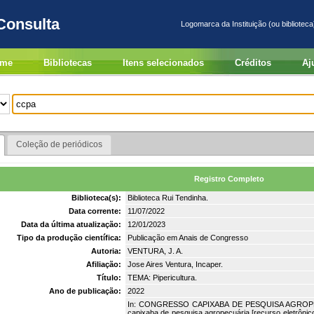
Consulta
Logomarca da Instituição (ou biblioteca
me
Bibliotecas
Itens selecionados
Créditos
Aj
Coleção de periódicos
Registro Completo
Biblioteca(s):
Biblioteca Rui Tendinha.
Data corrente:
11/07/2022
Data da última atualização:
12/01/2023
Tipo da produção científica:
Publicação em Anais de Congresso
Autoria:
VENTURA, J. A.
Afiliação:
Jose Aires Ventura, Incaper.
Título:
TEMA: Pipericultura.
Ano de publicação:
2022
In: CONGRESSO CAPIXABA DE PESQUISA AGROPECUÁR
capixaba de pesquisa agropecuária [recurso eletrônico]