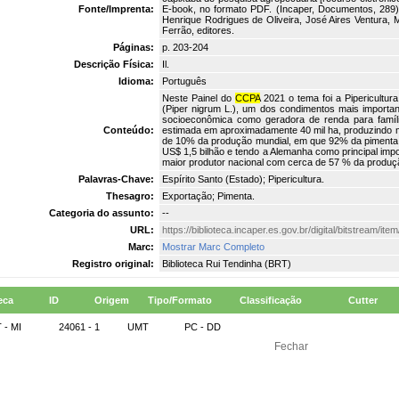
Fonte/Imprenta:
E-book, no formato PDF. (Incaper, Documentos, 289).
Henrique Rodrigues de Oliveira, José Aires Ventura,
Ferrão, editores.
Páginas:
p. 203-204
Descrição Física:
Il.
Idioma:
Português
Neste Painel do
CCPA
2021 o tema foi a Pipericultu
(Piper nigrum L.), um dos condimentos mais importa
socioeconômica como geradora de renda para famíl
Conteúdo:
estimada em aproximadamente 40 mil ha, produzindo m
de 10% da produção mundial, em que 92% da pimenta 
US$ 1,5 bilhão e tendo a Alemanha como principal imp
maior produtor nacional com cerca de 57 % da produç
Palavras-Chave:
Espírito Santo (Estado); Pipericultura.
Thesagro:
Exportação; Pimenta.
Categoria do assunto:
--
URL:
https://biblioteca.incaper.es.gov.br/digital/bitstream/
Marc:
Mostrar Marc Completo
Registro original:
Biblioteca Rui Tendinha (BRT)
eca
ID
Origem
Tipo/Formato
Classificação
Cutter
 - MI
24061 - 1
UMT
PC - DD
Fechar