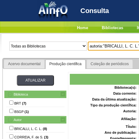
Consulta
Home
Bibliotecas
I
Acervo documental
Produção científica
Coleção de periódicos
Biblioteca(s):
Data corrente:
Biblioteca
Data da última atualização:
BRT
(7)
Tipo da produção científica:
Autoria:
BSGP
(1)
Afiliação:
Autor
Título:
BRICALLI, L. C. L.
(8)
Ano de publicação:
CORREIA, F. de S.
(3)
Fonte/Imprenta: