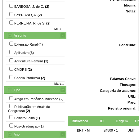
Idioma:
BARBOSA, J. de C.
(2)
Notas:
CYPRIANO, A.
(2)
FERREIRA, R. de S.
(2)
Mais...
Assunto
Extensão Rural
(4)
Conteúdo:
Aplicativo
(3)
Agricultura Familiar
(2)
CMDRS
(2)
Cadeia Produtiva
(2)
Palavras-Chave:
Mais...
Thesagro:
Tipo
Categoria do assunto:
URL:
Artigo em Periódico Indexado
(2)
Marc:
Publicação em Anais de
Registro original:
Congresso
(2)
Folheto/Folha
(1)
Biblioteca
ID
Origem
Ti
Pós-Graduação
(1)
BRT - MI
24509 - 1
UMT
Ano