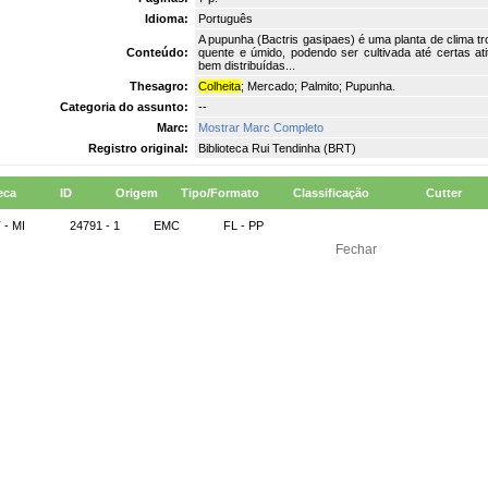
Idioma:
Português
A pupunha (Bactris gasipaes) é uma planta de clima t
Conteúdo:
quente e úmido, podendo ser cultivada até certas a
bem distribuídas...
Thesagro:
Colheita
; Mercado; Palmito; Pupunha.
Categoria do assunto:
--
Marc:
Mostrar Marc Completo
Registro original:
Biblioteca Rui Tendinha (BRT)
eca
ID
Origem
Tipo/Formato
Classificação
Cutter
 - MI
24791 - 1
EMC
FL - PP
Fechar