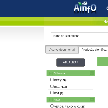
Ho
Acervo documental
Produção científica
Biblioteca
BRT
(168)
BSGP
(18)
BST
(9)
Autor
VERDIN FILHO, A. C.
(26)