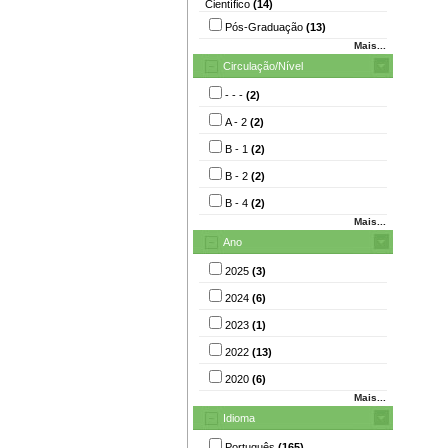
Científico
(14)
Pós-Graduação
(13)
Mais...
Circulação/Nível
- - -
(2)
A - 2
(2)
B - 1
(2)
B - 2
(2)
B - 4
(2)
Mais...
Ano
2025
(3)
2024
(6)
2023
(1)
2022
(13)
2020
(6)
Mais...
Idioma
Português
(165)