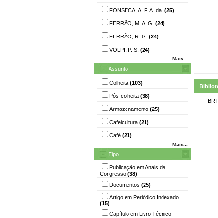
FONSECA, A. F. A. da.
(25)
FERRÃO, M. A. G.
(24)
FERRÃO, R. G.
(24)
VOLPI, P. S.
(24)
Mais...
Assunto
Colheita
(103)
Bibliot
Pós-colheita
(38)
BRT
Armazenamento
(25)
Cafeicultura
(21)
Café
(21)
Mais...
Tipo
Publicação em Anais de
Congresso
(38)
Documentos
(25)
Artigo em Periódico Indexado
(15)
Capítulo em Livro Técnico-