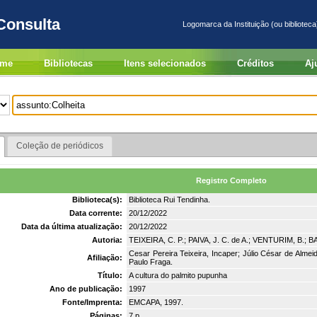
Consulta
Logomarca da Instituição (ou biblioteca
me
Bibliotecas
Itens selecionados
Créditos
Aj
Coleção de periódicos
Registro Completo
Biblioteca(s):
Biblioteca Rui Tendinha.
Data corrente:
20/12/2022
Data da última atualização:
20/12/2022
Autoria:
TEIXEIRA, C. P.; PAIVA, J. C. de A.; VENTURIM, B.;
Cesar Pereira Teixeira, Incaper; Júlio César de Alm
Afiliação:
Paulo Fraga.
Título:
A cultura do palmito pupunha
Ano de publicação:
1997
Fonte/Imprenta:
EMCAPA, 1997.
Páginas:
7 p.