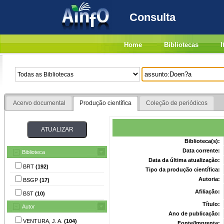
Consulta
Home
Bibliotecas
I
Acervo documental
Produção científica
Coleção de periódicos
Biblioteca(s):
Data corrente:
Biblioteca
Data da última atualização:
BRT
(192)
Tipo da produção científica:
Autoria:
BSGP
(17)
Afiliação:
BST
(10)
Título:
Autor
Ano de publicação:
VENTURA, J. A.
(104)
Fonte/Imprenta: