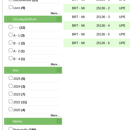
Livro
(9)
BRT - MI
25136 - 2
UPE
Mais...
BRT - MI
25136 - 3
UPE
Circulação/Nível
BRT - MI
25136 - 4
UPE
- - -
(12)
BRT - MI
25136 - 5
UPE
A - 1
(3)
BRT - MI
25136 - 6
UPE
B - 1
(2)
A - 2
(1)
B - 4
(1)
Mais...
Ano
2025
(5)
2024
(3)
2023
(7)
2022
(11)
2020
(4)
Mais...
Idioma
Português
(190)