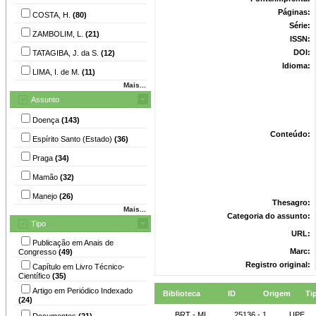
Páginas:
COSTA, H.
(80)
Série:
ZAMBOLIM, L.
(21)
ISSN:
DOI:
TATAGIBA, J. da S.
(12)
Idioma:
LIMA, I. de M.
(11)
Mais...
Assunto
Doença
(143)
Conteúdo:
Espírito Santo (Estado)
(36)
Praga
(34)
Mamão
(32)
Manejo
(26)
Thesagro:
Mais...
Categoria do assunto:
Tipo
URL:
Publicação em Anais de
Marc:
Congresso
(49)
Registro original:
Capítulo em Livro Técnico-
Científico
(35)
Artigo em Periódico Indexado
Biblioteca
ID
Origem
Ti
(24)
BRT - MI
25136 - 1
UPE
Documentos
(21)