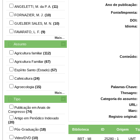
Ano de publicação:
ANGELETTI, M. da P. A.
(11)
Fonte/Imprenta:
FORNAZIER, M. J.
(10)
DOI:
GUELBER SALES, M. N.
(10)
Idioma:
FAVARATO, L. F.
(9)
Mais...
Assunto
Agricultura familiar
(112)
Conteúdo:
Agricultura Familiar
(67)
Espírito Santo (Estado)
(57)
Cafeicultura
(24)
Agroecologia
(15)
Palavras-Chave:
Mais...
Thesagro:
Categoria do assunto:
Tipo
URL:
Publicação em Anais de
Marc:
Congresso
(74)
Registro original:
Artigo em Periódico Indexado
(20)
Pós-Graduação
(18)
Biblioteca
ID
Origem
Ti
Video/DVD
(10)
BRT - MI
25280 - 1
UMT