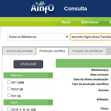
Consulta
Home
Bibliotecas
I
Acervo documental
Produção científica
Coleção de periódicos
Biblioteca(s):
Data corrente:
Biblioteca
Data da última atualização:
BRT
(194)
Tipo da produção científica:
BSGP
(2)
Autoria:
BST
(1)
Afiliação:
Autor
Título:
SILVA, A. M. da.
(12)