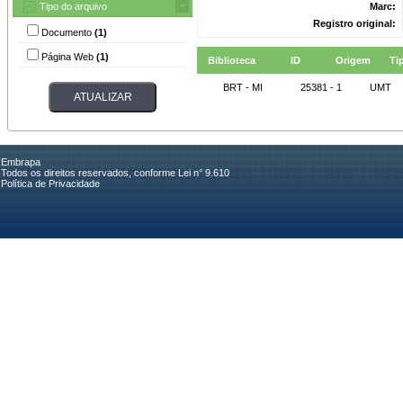
Tipo do arquivo
Marc:
Registro original:
Documento
(1)
Página Web
(1)
Biblioteca
ID
Origem
Ti
BRT - MI
25381 - 1
UMT
Embrapa
Todos os direitos reservados, conforme Lei n° 9.610
Política de Privacidade