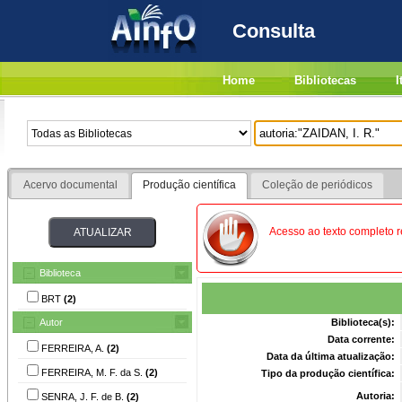
Consulta
Home
Bibliotecas
I
Acervo documental
Produção científica
Coleção de periódicos
Acesso ao texto completo re
Biblioteca
BRT
(2)
Autor
Biblioteca(s):
Data corrente:
FERREIRA, A.
(2)
Data da última atualização:
FERREIRA, M. F. da S.
(2)
Tipo da produção científica:
Autoria:
SENRA, J. F. de B.
(2)