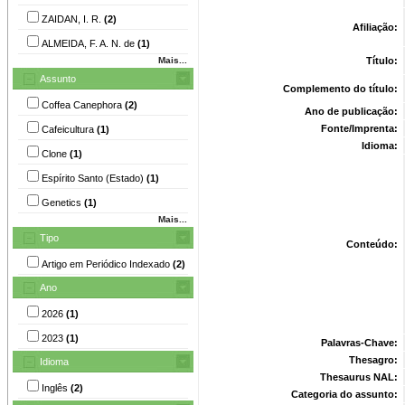
ZAIDAN, I. R.
(2)
Afiliação:
ALMEIDA, F. A. N. de
(1)
Mais...
Título:
Assunto
Complemento do título:
Coffea Canephora
(2)
Ano de publicação:
Fonte/Imprenta:
Cafeicultura
(1)
Idioma:
Clone
(1)
Espírito Santo (Estado)
(1)
Genetics
(1)
Mais...
Tipo
Conteúdo:
Artigo em Periódico Indexado
(2)
Ano
2026
(1)
2023
(1)
Palavras-Chave:
Thesagro:
Idioma
Thesaurus NAL:
Inglês
(2)
Categoria do assunto: