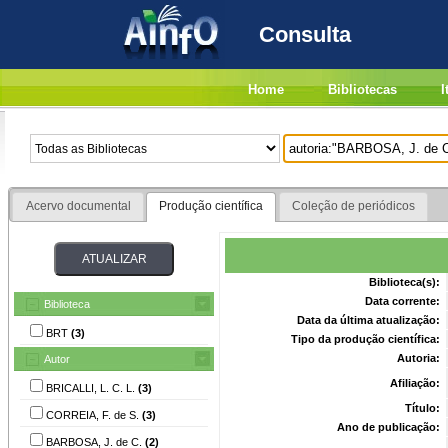
Consulta
Home
Bibliotecas
I
Acervo documental
Produção científica
Coleção de periódicos
Biblioteca(s):
Data corrente:
Biblioteca
Data da última atualização:
BRT
(3)
Tipo da produção científica:
Autoria:
Autor
Afiliação:
BRICALLI, L. C. L.
(3)
Título:
CORREIA, F. de S.
(3)
Ano de publicação:
BARBOSA, J. de C.
(2)