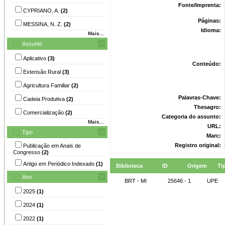
Fonte/Imprenta:
CYPRIANO, A.
(2)
Páginas:
MESSINA, N. Z.
(2)
Idioma:
Mais...
Assunto
Aplicativo
(3)
Conteúdo:
Extensão Rural
(3)
Agricultura Familiar
(2)
Palavras-Chave:
Cadeia Produtiva
(2)
Thesagro:
Comercialização
(2)
Categoria do assunto:
Mais...
URL:
Tipo
Marc:
Registro original:
Publicação em Anais de
Congresso
(2)
Artigo em Periódico Indexado
(1)
Biblioteca
ID
Origem
Ti
Ano
BRT - MI
25646 - 1
UPE
2025
(1)
2024
(1)
2022
(1)