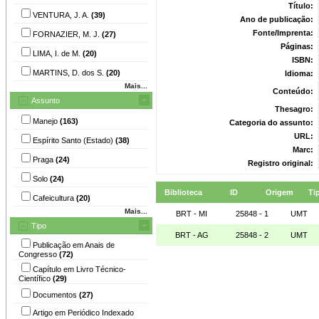
Título:
VENTURA, J. A.
(39)
Ano de publicação:
Fonte/Imprenta:
FORNAZIER, M. J.
(27)
Páginas:
LIMA, I. de M.
(20)
ISBN:
MARTINS, D. dos S.
(20)
Idioma:
Mais...
Conteúdo:
Assunto
Thesagro:
Manejo
(163)
Categoria do assunto:
URL:
Espírito Santo (Estado)
(38)
Marc:
Praga
(24)
Registro original:
Solo
(24)
Biblioteca
ID
Origem
Ti
Cafeicultura
(20)
Mais...
BRT - MI
25848 - 1
UMT
Tipo
BRT - AG
25848 - 2
UMT
Publicação em Anais de
Congresso
(72)
Capítulo em Livro Técnico-
Científico
(29)
Documentos
(27)
Artigo em Periódico Indexado