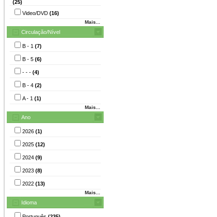
(25)
Video/DVD
(16)
Mais...
Circulação/Nível
B - 1
(7)
B - 5
(6)
- - -
(4)
B - 4
(2)
A - 1
(1)
Mais...
Ano
2026
(1)
2025
(12)
2024
(9)
2023
(8)
2022
(13)
Mais...
Idioma
Português
(235)