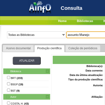
Consulta
Home
Bibliotecas
I
Acervo documental
Produção científica
Coleção de periódicos
Biblioteca(s):
Data corrente:
Biblioteca
Data da última atualização:
BRT
(233)
Tipo da produção científica:
BSGP
(19)
Autoria:
BST
(9)
Autor
Afiliação:
COSTA, H.
(43)