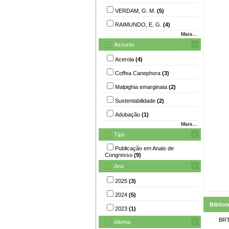
VERDAM, G. M.
(5)
RAIMUNDO, E. G.
(4)
Mais...
Assunto
Acerola
(4)
Coffea Canephora
(3)
Malpighia emarginata
(2)
Sustentabilidade
(2)
Adubação
(1)
Mais...
Tipo
Publicação em Anais de
Congresso
(9)
Ano
2025
(3)
2024
(5)
Bibliot
2023
(1)
BRT
Idioma