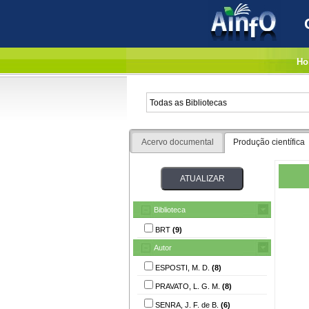
Ho
Acervo documental
Produção científica
Biblioteca
BRT
(9)
Autor
ESPOSTI, M. D.
(8)
PRAVATO, L. G. M.
(8)
SENRA, J. F. de B.
(6)