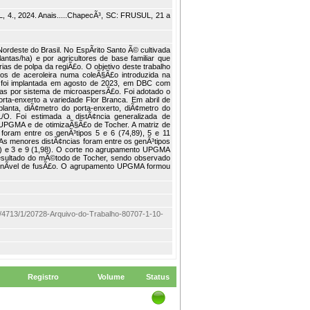
., 2024. Anais.....ChapecÃ³, SC: FRUSUL, 21 a
Nordeste do Brasil. No EspÃ­rito Santo Ã© cultivada
tas/ha) e por agricultores de base familiar que
as de polpa da regiÃ£o. O objetivo deste trabalho
tipos de aceroleira numa coleÃ§Ã£o introduzida na
al foi implantada em agosto de 2023, em DBC com
gadas por sistema de microaspersÃ£o. Foi adotado o
rta-enxerto a variedade Flor Branca. Em abril de
 planta, diÃ¢metro do porta-enxerto, diÃ¢metro do
/O. Foi estimada a distÃ¢ncia generalizada de
UPGMA e de otimizaÃ§Ã£o de Tocher. A matriz de
foram entre os genÃ³tipos 5 e 6 (74,89), 5 e 11
). As menores distÃ¢ncias foram entre os genÃ³tipos
1,61) e 3 e 9 (1,98). O corte no agrupamento UPGMA
resultado do mÃ©todo de Tocher, sendo observado
o nÃ­vel de fusÃ£o. O agrupamento UPGMA formou
item/4713/1/20728-Arquivo-do-Trabalho-80707-1-10-
Registro
Volume
Status