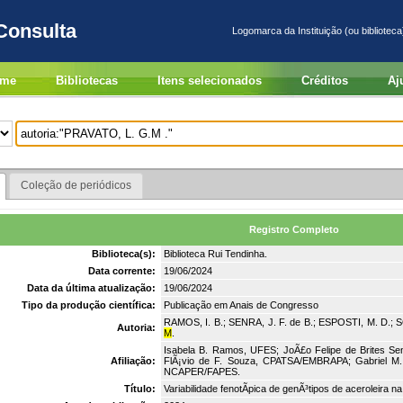
Consulta
Logomarca da Instituição (ou biblioteca
me
Bibliotecas
Itens selecionados
Créditos
Aj
Coleção de periódicos
Registro Completo
Biblioteca(s):
Biblioteca Rui Tendinha.
Data corrente:
19/06/2024
Data da última atualização:
19/06/2024
Tipo da produção científica:
Publicação em Anais de Congresso
RAMOS, I. B.; SENRA, J. F. de B.; ESPOSTI, M. D.;
Autoria:
M
.
Isabela B. Ramos, UFES; JoÃ£o Felipe de Brites Senr
Afiliação:
FlÃ¡vio de F. Souza, CPATSA/EMBRAPA; Gabriel M
NCAPER/FAPES.
Título:
Variabilidade fenotÃ­pica de genÃ³tipos de aceroleira na