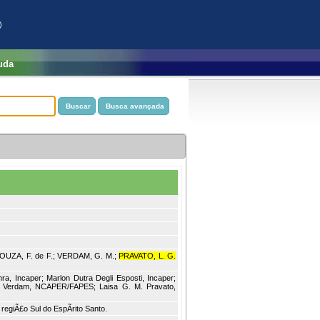
)
uda
 SOUZA, F. de F.; VERDAM, G. M.;
PRAVATO, L. G.
a, Incaper; Marlon Dutra Degli Esposti, Incaper;
. Verdam, NCAPER/FAPES; Laisa G. M. Pravato,
 regiÃ£o Sul do EspÃ­rito Santo.