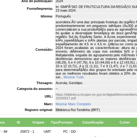
Ano de publicação:
2024
In: SIMPÃ“SIO DE FRUTICULTURA DA REGIÃƒO SUL, 4
Fonte/Imprenta:
23 maio 2024.
Idioma:
Português
aceroleira Ã© uma das principais fruteiras da regiÃ£o 
predominantemente em pequenos talhÃµes (Â±300 plan
comercializam a sua produÃ§Ã£o para as agroindÃºstri
foi avaliar a diversidade fenotÃ­pica de doze genÃ³
regiÃ£o Sul do EspÃ­rito Santo. A Ã¡rea experiment
trÃªs repetiÃ§Ãµes e trÃªs plantas por parcela, irri
espaÃ§amento de 4,5 m x 4,5 m. Utilizou-se como po
2024 foram avaliadas as caracterÃ­sticas: altura da
Conteúdo:
enxerto, diÃ¢metro da copa nos sentidos N/S e L
Mahalanobis seguida do agrupamento pelo mÃ©todo 
distÃ¢ncias demonstrou que as maiores distÃ¢ncias 
(48,29), 5 e 4 (47,76), 6 e 10 (44,00) e 6 e 12 (43,91
10 e 12 (0,71), 4 e 11 (1,11), 7 e 9 (1,47), 2 e 7 (
para determinaÃ§Ã£o dos grupos foi orientado pelo 
que os melhores resultados foram obtidos a 20% d
sei...
Mostrar Tudo
Thesagro:
Acerola; Genótipo.
Categoria do assunto:
--
https://biblioteca.incaper.es.gov.br/digital/bitstream/
URL:
20240517.pdf
Marc:
Mostrar Marc Completo
Registro original:
Biblioteca Rui Tendinha (BRT)
eca
ID
Origem
Tipo/Formato
Classificação
Cutter
 - MI
25872 - 1
UMT
PC - DD