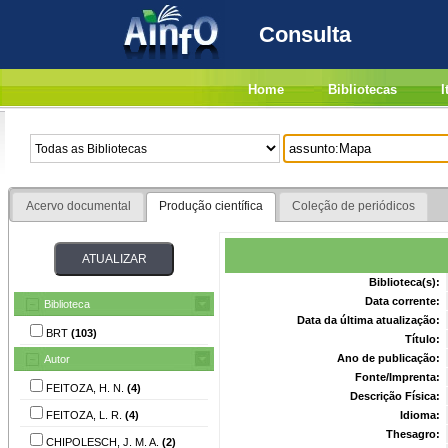
Consulta
Home
Bibliotecas
I
Acervo documental
Produção científica
Coleção de periódicos
Biblioteca(s):
Data corrente:
Biblioteca
Data da última atualização:
BRT
(103)
Título:
Ano de publicação:
Autor
Fonte/Imprenta:
FEITOZA, H. N.
(4)
Descrição Física:
FEITOZA, L. R.
(4)
Idioma:
Thesagro:
CHIPOLESCH, J. M. A.
(2)