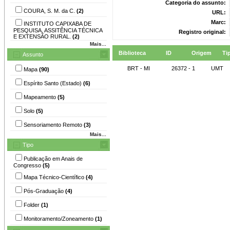
Categoria do assunto:
COURA, S. M. da C.
(2)
URL:
Marc:
INSTITUTO CAPIXABA DE
PESQUISA, ASSITÊNCIA TÉCNICA
Registro original:
E EXTENSÃO RURAL.
(2)
Mais...
Biblioteca
ID
Origem
Ti
Assunto
BRT - MI
26372 - 1
UMT
Mapa
(90)
Espírito Santo (Estado)
(6)
Mapeamento
(5)
Solo
(5)
Sensoriamento Remoto
(3)
Mais...
Tipo
Publicação em Anais de
Congresso
(5)
Mapa Técnico-Científico
(4)
Pós-Graduação
(4)
Folder
(1)
Monitoramento/Zoneamento
(1)