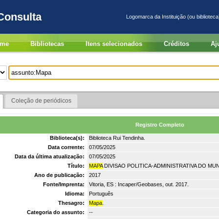
Consulta
Logomarca da Instituição (ou biblioteca
me
Bibliotecas
Itens selecionados
Créditos
Aj
Coleção de periódicos
Registro Completo
Biblioteca(s):
Biblioteca Rui Tendinha.
Data corrente:
07/05/2025
Data da última atualização:
07/05/2025
Título:
MAPA
DIVISAO POLITICA-ADMINISTRATIVA DO MUN
Ano de publicação:
2017
Fonte/Imprenta:
Vitoria, ES : Incaper/Geobases, out. 2017.
Idioma:
Português
Thesagro:
Mapa
.
Categoria do assunto:
--