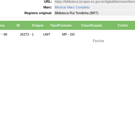
URL:
https://biblioteca.incaper.es.gov.br/digital/bitstream/it
Marc:
Mostrar Marc Completo
Registro original:
Biblioteca Rui Tendinha (BRT)
eca
ID
Origem
Tipo/Formato
Classificação
Cutter
 - MI
26373 - 1
UMT
MP - DD
Fechar