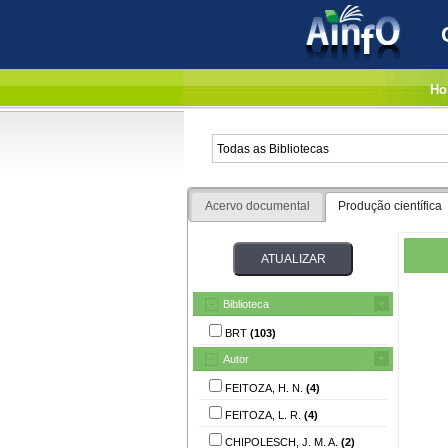
Ho
Acervo documental
Produção científica
Biblioteca
BRT
(103)
Autor
FEITOZA, H. N.
(4)
FEITOZA, L. R.
(4)
CHIPOLESCH, J. M. A.
(2)