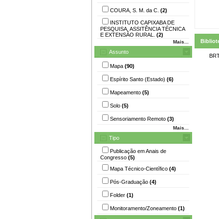
COURA, S. M. da C.
(2)
INSTITUTO CAPIXABA DE
PESQUISA, ASSITÊNCIA TÉCNICA
E EXTENSÃO RURAL.
(2)
Bibliot
Mais...
Assunto
BRT
Mapa
(90)
Espírito Santo (Estado)
(6)
Mapeamento
(5)
Solo
(5)
Sensoriamento Remoto
(3)
Mais...
Tipo
Publicação em Anais de
Congresso
(5)
Mapa Técnico-Científico
(4)
Pós-Graduação
(4)
Folder
(1)
Monitoramento/Zoneamento
(1)