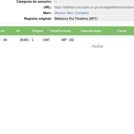
Categoria do assunto:
--
URL:
https://biblioteca.incaper.es.gov.br/digital/bitstream/it
Marc:
Mostrar Marc Completo
Registro original:
Biblioteca Rui Tendinha (BRT)
eca
ID
Origem
Tipo/Formato
Classificação
Cutter
 - MI
26381 - 1
UMT
MP - DD
Fechar