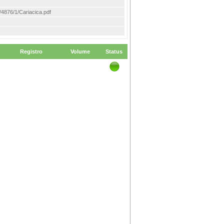
em/4876/1/Cariacica.pdf
Registro
Volume
Status