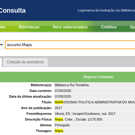
Consulta
Logomarca da Instituição (ou biblioteca
me
Bibliotecas
Itens selecionados
Créditos
Aj
Coleção de periódicos
Registro Completo
Biblioteca(s):
Biblioteca Rui Tendinha.
Data corrente:
07/05/2025
Data da última atualização:
07/05/2025
Título:
MAPA
DIVISAO POLITICA-ADMINISTRATIVA DO MUN
Ano de publicação:
2017
Fonte/Imprenta:
Vitoria, ES : Incaper/Geobases, out. 2017.
Descrição Física:
Mapa
. Color. ; Escala: 1/175.000.
Idioma:
Português
Thesagro:
Mapa
.