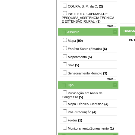
COURA, S. M. da C.
(2)
INSTITUTO CAPIXABA DE
PESQUISA, ASSITÊNCIA TÉCNICA
E EXTENSÃO RURAL.
(2)
Mais...
Bibliot
Assunto
BRT
Mapa
(90)
Espírito Santo (Estado)
(6)
Mapeamento
(5)
Solo
(5)
Sensoriamento Remoto
(3)
Mais...
Tipo
Publicação em Anais de
Congresso
(5)
Mapa Técnico-Científico
(4)
Pós-Graduação
(4)
Folder
(1)
Monitoramento/Zoneamento
(1)