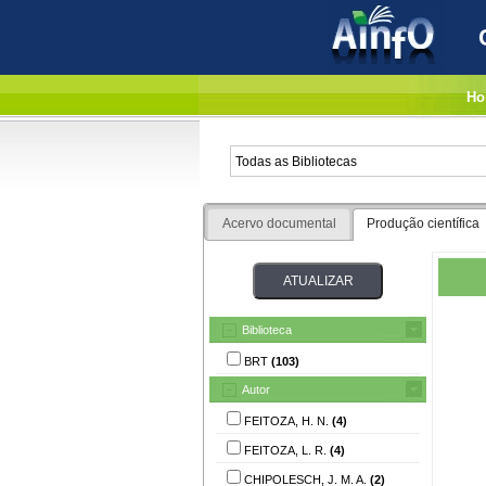
Ho
Acervo documental
Produção científica
Biblioteca
BRT
(103)
Autor
FEITOZA, H. N.
(4)
FEITOZA, L. R.
(4)
CHIPOLESCH, J. M. A.
(2)