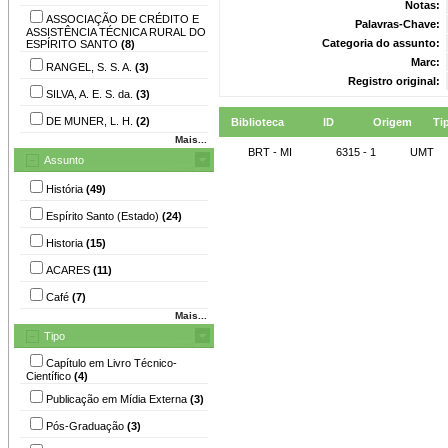
Notas:
ASSOCIAÇÃO DE CRÉDITO E
Palavras-Chave:
ASSISTÊNCIA TÉCNICA RURAL DO
Categoria do assunto:
ESPÍRITO SANTO
(8)
Marc:
RANGEL, S. S. A.
(3)
Registro original:
SILVA, A. E. S. da.
(3)
DE MUNER, L. H.
(2)
Biblioteca
ID
Origem
Ti
Mais...
BRT - MI
6315 - 1
UMT
Assunto
História
(49)
Espírito Santo (Estado)
(24)
Historia
(15)
ACARES
(11)
Café
(7)
Mais...
Tipo
Capítulo em Livro Técnico-
Científico
(4)
Publicação em Mídia Externa
(3)
Pós-Graduação
(3)