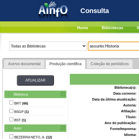
Consulta
Home
Bibliotecas
I
Acervo documental
Produção científica
Coleção de periódicos
Biblioteca(s):
Data corrente:
Biblioteca
Data da última atualização:
BRT
(66)
Autoria:
Afiliação:
BSGP
(1)
Título:
BST
(1)
Ano de publicação:
Autor
Fonte/Imprenta:
Idioma:
BEZERRA NETO, A.
(12)