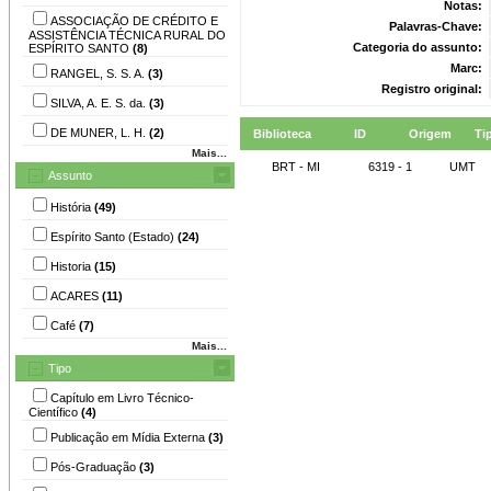
Notas:
ASSOCIAÇÃO DE CRÉDITO E
Palavras-Chave:
ASSISTÊNCIA TÉCNICA RURAL DO
Categoria do assunto:
ESPÍRITO SANTO
(8)
Marc:
RANGEL, S. S. A.
(3)
Registro original:
SILVA, A. E. S. da.
(3)
DE MUNER, L. H.
(2)
Biblioteca
ID
Origem
Ti
Mais...
BRT - MI
6319 - 1
UMT
Assunto
História
(49)
Espírito Santo (Estado)
(24)
Historia
(15)
ACARES
(11)
Café
(7)
Mais...
Tipo
Capítulo em Livro Técnico-
Científico
(4)
Publicação em Mídia Externa
(3)
Pós-Graduação
(3)