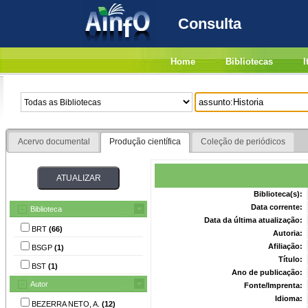
Consulta
Home
Bibliotecas
I
Acervo documental
Produção científica
Coleção de periódicos
Biblioteca(s):
Data corrente:
Biblioteca
Data da última atualização:
BRT
(66)
Autoria:
Afiliação:
BSGP
(1)
Título:
BST
(1)
Ano de publicação:
Autor
Fonte/Imprenta:
Idioma:
BEZERRA NETO, A.
(12)