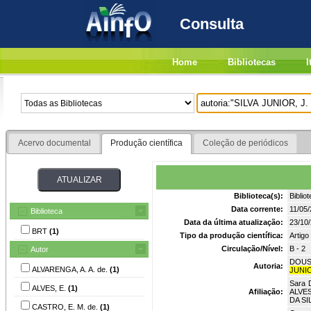
Consulta
Home
Bibliotecas
I
Acervo documental
Produção científica
Coleção de periódicos
Biblioteca(s):
Biblio
Data corrente:
11/05
Biblioteca
Data da última atualização:
23/10
BRT
(1)
Tipo da produção científica:
Artigo
Circulação/Nível:
B - 2
Autor
DOUSS
Autoria:
ALVARENGA, A. A. de.
(1)
JUNIO
Sara 
ALVES, E.
(1)
Afiliação:
ALVE
DA SI
CASTRO, E. M. de.
(1)