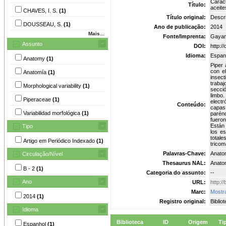
Caract
Título:
aceite
CHAVES, I. S.
(1)
Título original:
Descri
DOUSSEAU, S.
(1)
Ano de publicação:
2014
Mais...
Fonte/Imprenta:
Gayana
Assunto
DOI:
http:
Idioma:
Espan
Anatomy
(1)
Piper
con e
Anatomía
(1)
insect
trabaj
Morphological variability
(1)
secci
limbo.
Piperaceae
(1)
electr
Conteúdo:
capas 
Variabilidad morfológica
(1)
parénq
fueron
Están 
Tipo
los es
totale
Artigo em Periódico Indexado
(1)
tricom
Palavras-Chave:
Anatom
Circulação/Nível
Thesaurus NAL:
Anatom
B - 2
(1)
Categoria do assunto:
--
Ano
URL:
http:/
Marc:
Mostr
2014
(1)
Registro original:
Biblio
Idioma
Biblioteca
ID
Origem
Ti
Espanhol
(1)