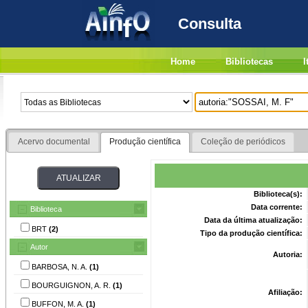
Consulta
Home
Bibliotecas
I
Acervo documental
Produção científica
Coleção de periódicos
Biblioteca(s):
Data corrente:
Biblioteca
Data da última atualização:
BRT
(2)
Tipo da produção científica:
Autor
Autoria:
BARBOSA, N. A.
(1)
BOURGUIGNON, A. R.
(1)
Afiliação:
BUFFON, M. A.
(1)