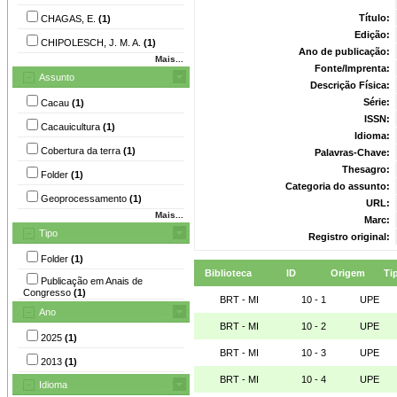
Título:
CHAGAS, E.
(1)
Edição:
CHIPOLESCH, J. M. A.
(1)
Ano de publicação:
Mais...
Fonte/Imprenta:
Assunto
Descrição Física:
Série:
Cacau
(1)
ISSN:
Cacauicultura
(1)
Idioma:
Cobertura da terra
(1)
Palavras-Chave:
Thesagro:
Folder
(1)
Categoria do assunto:
Geoprocessamento
(1)
URL:
Mais...
Marc:
Tipo
Registro original:
Folder
(1)
Biblioteca
ID
Origem
Ti
Publicação em Anais de
Congresso
(1)
BRT - MI
10 - 1
UPE
Ano
BRT - MI
10 - 2
UPE
2025
(1)
BRT - MI
10 - 3
UPE
2013
(1)
BRT - MI
10 - 4
UPE
Idioma