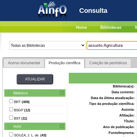
Consulta
Home
Bibliotecas
I
Acervo documental
Produção científica
Coleção de periódicos
Biblioteca(s):
Data corrente:
Biblioteca
Data da última atualização:
BRT
(409)
Tipo da produção científica:
Autoria:
BSGP
(12)
Afiliação:
BST
(11)
Título:
Autor
Ano de publicação:
Fonte/Imprenta:
SOUZA, J. L. de.
(43)