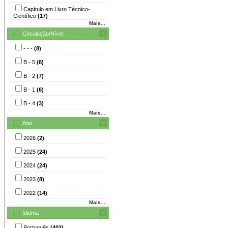
Capítulo em Livro Técnico-
Científico
(17)
Mais...
Circulação/Nível
- - -
(8)
B - 5
(8)
B - 2
(7)
B - 1
(6)
B - 4
(3)
Mais...
Ano
2026
(2)
2025
(24)
2024
(24)
2023
(8)
2022
(14)
Mais...
Idioma
Português
(403)