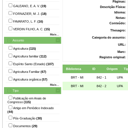
Páginas:
GALEANO, E. A. V.
(19)
Descrição Física:
Idioma:
FORNAZIER, M. J.
(18)
Notas:
FAVARATO, L. F.
(16)
Conteúdo:
VERDIN FILHO, A. C.
(15)
Thesagro:
Mais...
Categoria do assunto:
Assunto
URL:
Agricultura
(115)
Marc:
Agricultura familiar
(112)
Registro original:
Espírito Santo (Estado)
(107)
Biblioteca
ID
Origem
Ti
Agricultura Familiar
(67)
BRT - MI
842 - 1
UPA
Agricultura orgânica
(57)
Mais...
BRT - MI
842 - 2
UPA
Tipo
Publicação em Anais de
Congresso
(115)
Artigo em Periódico Indexado
(44)
Pós-Graduação
(30)
Documentos
(29)