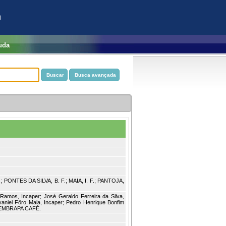
)
uda
a.; PONTES DA SILVA, B. F.; MAIA, I. F.; PANTOJA,
 Ramos, Incaper; José Geraldo Ferreira da Silva,
Ivaniel Fôro Maia, Incaper; Pedro Henrique Bonfim
er/EMBRAPA CAFÉ.