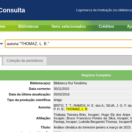
Consulta
Logomarca da Instituição (ou biblioteca
me
Bibliotecas
Itens selecionados
Créditos
Aj
Coleção de periódicos
Registro Completo
Biblioteca(s):
Biblioteca Rui Tendinha.
Data corrente:
30/11/2015
Data da última atualização:
05/02/2016
Tipo da produção científica:
Artigo
BRITO, T. T.; RAMOS, H. E. dos A.; SILVA, J. G. F. d
Autoria:
P. H. B.;
THOMAZ, L. B
.
Thábata Teixeira Brito, Incaper; Hugo Ely dos Anjos
Afiliação:
Incaper; Bruce Francisco Pontes da Silva, Incaper; 
Pantoja, Incaper; Ludmila Bergamini Thomaz, Incap
Título:
Análise climática do trimestre janeiro a março de 2015.