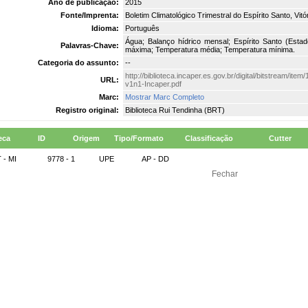
Ano de publicação:
2015
Fonte/Imprenta:
Boletim Climatológico Trimestral do Espírito Santo, Vitóri
Idioma:
Português
Água; Balanço hídrico mensal; Espírito Santo (Estad
Palavras-Chave:
máxima; Temperatura média; Temperatura mínima.
Categoria do assunto:
--
http://biblioteca.incaper.es.gov.br/digital/bitstream/it
URL:
v1n1-Incaper.pdf
Marc:
Mostrar Marc Completo
Registro original:
Biblioteca Rui Tendinha (BRT)
eca
ID
Origem
Tipo/Formato
Classificação
Cutter
 - MI
9778 - 1
UPE
AP - DD
Fechar