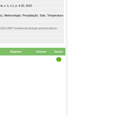
a, v. 1, n.1, p. 4-20, 2015.
o); Meteorologia; Precipitação; Solo; Temperatura
em/1062/1/BRT-boletimclimatologicotrimestraldoes-
Registro
Volume
Status