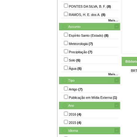
PONTES DA SILVA, B. F.
(8)
RAMOS, H. E. dos A.
(8)
Mais...
Assunto
Espírito Santo (Estado)
(8)
Meteorologia
(7)
Precipitação
(7)
Solo
(6)
Bibliot
Água
(6)
BRT
Mais...
Tipo
Artigo
(7)
Publicação em Mídia Externa
(1)
Ano
2016
(4)
2015
(4)
Idioma