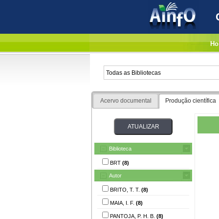
Ho
Acervo documental
Produção científica
Biblioteca
BRT
(8)
Autor
BRITO, T. T.
(8)
MAIA, I. F.
(8)
PANTOJA, P. H. B.
(8)