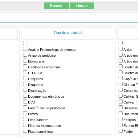
Tipo do material
--
--
Anais e Proceedings de eventos
Artigo
Artigo de periódico
Artigo em
Bibliografia
Artigo em
Catálogos comerciais
Boletim 
CD-ROM
Boletim 
Conjuntos
Capítulo 
Disquetes
Circular 
Dissertação
Comunica
Documentos eletrônicos
Cultivar
DVD
Cultivar 
Fascículos de periódicos
Disserta
Filmes
Documen
Fitas cassete
Estirpes
Fitas de videocassete
Evento El
Fitas magnéticas
Folder
Folders
Folder