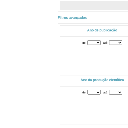
Filtros avançados
Ano de publicação
de:
até:
Ano da produção científica
de:
até: