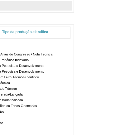
Tipo da produção científica
 Anais de Congresso / Nota Técnica
 Periódico Indexado
de Pesquisa e Desenvolvimento
de Pesquisa e Desenvolvimento
em Livro Técnico-Científico
Técnica
do Técnico
 Gerada/Lançada
Testada/Indicada
ções ou Teses Orientadas
tos
ite