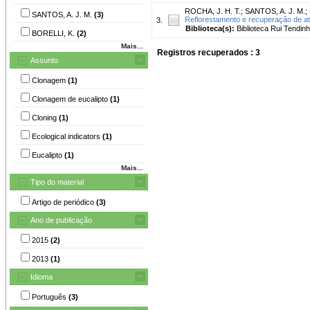
ROCHA, J. H. T.
;
SANTOS, A. J. M.
;
SANTOS, A. J. M.
(3)
Reflorestamento e recuperação de atr
3.
Biblioteca(s):
Biblioteca Rui Tendinh
BORELLI, K.
(2)
Mais...
Registros recuperados : 3
Assunto
Clonagem
(1)
Clonagem de eucalipto
(1)
Cloning
(1)
Ecological indicators
(1)
Eucalipto
(1)
Mais...
Tipo do material
Artigo de periódico
(3)
Ano de publicação
2015
(2)
2013
(1)
Idioma
Português
(3)