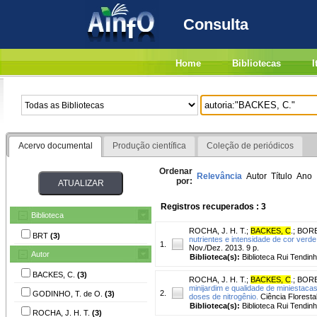
Consulta
Home
Bibliotecas
I
Acervo documental
Produção científica
Coleção de periódicos
Ordenar
Relevância
Autor
Título
Ano
por:
Registros recuperados : 3
Biblioteca
ROCHA, J. H. T.
;
BACKES, C
.
;
BOREL
BRT
(3)
nutrientes e intensidade de cor verd
1.
Nov./Dez. 2013. 9 p.
Autor
Biblioteca(s):
Biblioteca Rui Tendinh
BACKES, C.
(3)
ROCHA, J. H. T.
;
BACKES, C
.
;
BORE
minijardim e qualidade de miniestaca
2.
GODINHO, T. de O.
(3)
doses de nitrogênio.
Ciência Florestal
Biblioteca(s):
Biblioteca Rui Tendinh
ROCHA, J. H. T.
(3)