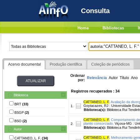
Consulta
Home
Bibliotecas
I
Acervo documental
Produção científica
Coleção de periódicos
Ordenar
Relevância
Autor
Título
Ano
por:
Registros recuperados : 34
Biblioteca
CATTANEO, L. F
.
Avaliação da diver
BRT
(33)
Goytacazes, RJ : Universidade Estad
1.
Biblioteca(s):
Biblioteca Rui Tendinh
BSGP
(2)
CATTANEO, L. F
.
Comportamento de c
BSO
(2)
plantio consorciado.
Viçosa-MG : Univ
2.
Biblioteca(s):
Biblioteca Rui Tendinh
Autor
CATTANEO, L. F
.
Melhoramento gené
CATTANEO, L. F.
(34)