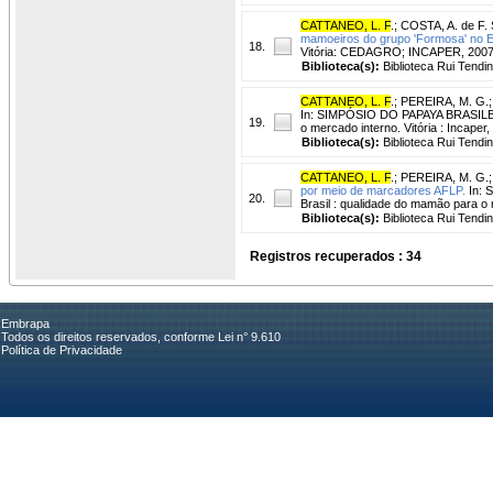
CATTANEO, L. F
.
;
COSTA, A. de F. 
mamoeiros do grupo 'Formosa' no Es
18.
Vitória: CEDAGRO; INCAPER, 2007. P
Biblioteca(s):
Biblioteca Rui Tendi
CATTANEO, L. F
.
;
PEREIRA, M. G.
In: SIMPÓSIO DO PAPAYA BRASILEIRO
19.
o mercado interno. Vitória : Incaper
Biblioteca(s):
Biblioteca Rui Tendi
CATTANEO, L. F
.
;
PEREIRA, M. G.
por meio de marcadores AFLP.
In: 
20.
Brasil : qualidade do mamão para o m
Biblioteca(s):
Biblioteca Rui Tendi
Registros recuperados : 34
Embrapa
Todos os direitos reservados, conforme Lei n° 9.610
Política de Privacidade