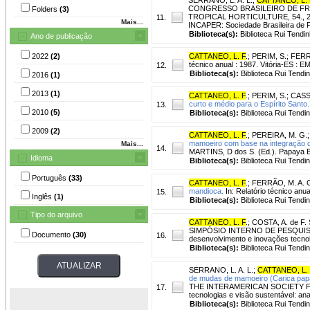
CONGRESSO BRASILEIRO DE FRU
Folders
(3)
TROPICAL HORTICULTURE, 54., 2008, V
11.
Mais...
INCAPER: Sociedade Brasileira de Fr
Biblioteca(s):
Biblioteca Rui Tendin
Ano de publicação
2022
(2)
CATTANEO, L. F
.
;
PERIM, S.
;
FERR
técnico anual : 1987. Vitória-ES : E
12.
Biblioteca(s):
Biblioteca Rui Tendi
2016
(1)
2013
(1)
CATTANEO, L. F
.
;
PERIM, S.
;
CASS
curto e médio para o Espírito Santo.
13.
2010
(5)
Biblioteca(s):
Biblioteca Rui Tendi
2009
(2)
CATTANEO, L. F
.
;
PEREIRA, M. G.
mamoeiro com base na integração
Mais...
14.
MARTINS, D dos S. (Ed.). Papaya Br
Idioma
Biblioteca(s):
Biblioteca Rui Tendi
Português
(33)
CATTANEO, L. F
.
;
FERRÃO, M. A. 
mandioca.
In: Relatório técnico anu
15.
Inglês
(1)
Biblioteca(s):
Biblioteca Rui Tendi
Tipo do arquivo
CATTANEO, L. F
.
;
COSTA, A. de F. 
SIMPÓSIO INTERNO DE PESQUISA, 
Documento
(30)
16.
desenvolvimento e inovações tecnoló
Biblioteca(s):
Biblioteca Rui Tendi
SERRANO, L. A. L.
;
CATTANEO, L.
de mudas de mamoeiro (Carica papa
THE INTERAMERICAN SOCIETY FOR T
17.
tecnologias e visão sustentável: ana
Biblioteca(s):
Biblioteca Rui Tendi