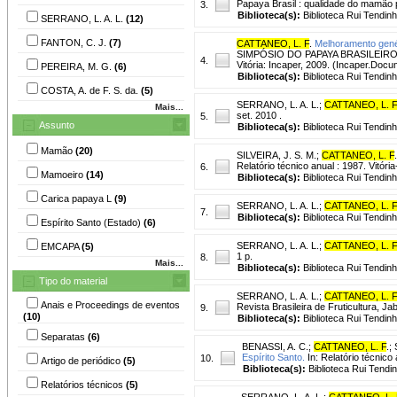
Papaya Brasil : qualidade do mamão pa
3.
Biblioteca(s):
Biblioteca Rui Tendinh
SERRANO, L. A. L.
(12)
FANTON, C. J.
(7)
CATTANEO, L. F
.
Melhoramento genét
SIMPÓSIO DO PAPAYA BRASILEIRO, 4.,
4.
Vitória: Incaper, 2009. (Incaper.Docu
PEREIRA, M. G.
(6)
Biblioteca(s):
Biblioteca Rui Tendinh
COSTA, A. de F. S. da.
(5)
SERRANO, L. A. L.
;
CATTANEO, L. F
Mais...
set. 2010 .
5.
Assunto
Biblioteca(s):
Biblioteca Rui Tendinh
Mamão
(20)
SILVEIRA, J. S. M.
;
CATTANEO, L. F
.
Relatório técnico anual : 1987. Vitór
6.
Mamoeiro
(14)
Biblioteca(s):
Biblioteca Rui Tendinh
Carica papaya L
(9)
SERRANO, L. A. L.
;
CATTANEO, L. F
7.
Biblioteca(s):
Biblioteca Rui Tendin
Espírito Santo (Estado)
(6)
SERRANO, L. A. L.
;
CATTANEO, L. F
EMCAPA
(5)
1 p.
8.
Mais...
Biblioteca(s):
Biblioteca Rui Tendinh
Tipo do material
SERRANO, L. A. L.
;
CATTANEO, L. F
Anais e Proceedings de eventos
Revista Brasileira de Fruticultura, Jab
9.
(10)
Biblioteca(s):
Biblioteca Rui Tendinh
Separatas
(6)
BENASSI, A. C.
;
CATTANEO, L. F
.
;
Espírito Santo.
In: Relatório técnico
10.
Artigo de periódico
(5)
Biblioteca(s):
Biblioteca Rui Tendi
Relatórios técnicos
(5)
SERRANO, L. A. L.
;
CATTANEO, L. 