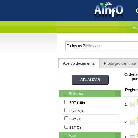
Ho
Acervo documental
Produção científica
Ordena
por
Regist
Biblioteca
BRT
(100)
1.
BSGP
(8)
BSO
(3)
2.
BST
(3)
Autor
3.