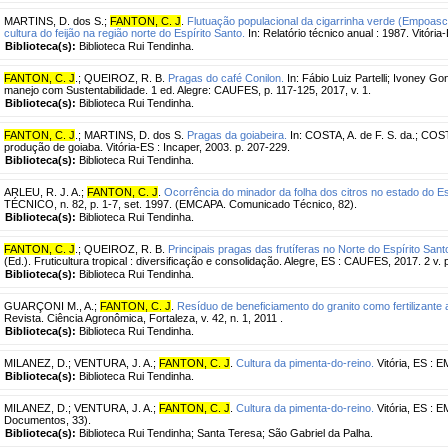
MARTINS, D. dos S.
;
FANTON, C. J
.
Flutuação populacional da cigarrinha verde (Empoas
cultura do feijão na região norte do Espírito Santo.
In: Relatório técnico anual : 1987. Vitóri
Biblioteca(s):
Biblioteca Rui Tendinha.
FANTON, C. J
.
;
QUEIROZ, R. B.
Pragas do café Conilon.
In: Fábio Luiz Partelli; Ivoney Gon
manejo com Sustentabilidade. 1 ed. Alegre: CAUFES, p. 117-125, 2017, v. 1.
Biblioteca(s):
Biblioteca Rui Tendinha.
FANTON, C. J
.
;
MARTINS, D. dos S.
Pragas da goiabeira.
In: COSTA, A. de F. S. da.; COST
produção de goiaba. Vitória-ES : Incaper, 2003. p. 207-229.
Biblioteca(s):
Biblioteca Rui Tendinha.
ARLEU, R. J. A.
;
FANTON, C. J
.
Ocorrência do minador da folha dos citros no estado do Es
TÉCNICO, n. 82, p. 1-7, set. 1997. (EMCAPA. Comunicado Técnico, 82).
Biblioteca(s):
Biblioteca Rui Tendinha.
FANTON, C. J
.
;
QUEIROZ, R. B.
Principais pragas das frutíferas no Norte do Espírito Sant
(Ed.). Fruticultura tropical : diversificação e consolidação. Alegre, ES : CAUFES, 2017. 2 v. p.
Biblioteca(s):
Biblioteca Rui Tendinha.
GUARÇONI M., A.
;
FANTON, C. J
.
Resíduo de beneficiamento do granito como fertilizante a
Revista. Ciência Agronômica, Fortaleza, v. 42, n. 1, 2011 .
Biblioteca(s):
Biblioteca Rui Tendinha.
MILANEZ, D.
;
VENTURA, J. A.
;
FANTON, C. J
.
Cultura da pimenta-do-reino.
Vitória, ES : 
Biblioteca(s):
Biblioteca Rui Tendinha.
MILANEZ, D.
;
VENTURA, J. A.
;
FANTON, C. J
.
Cultura da pimenta-do-reino.
Vitória, ES : 
Documentos, 33).
Biblioteca(s):
Biblioteca Rui Tendinha; Santa Teresa; São Gabriel da Palha.