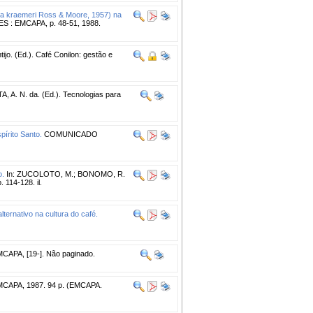
ca kraemeri Ross & Moore, 1957) na
a-ES : EMCAPA, p. 48-51, 1988.
tijo. (Ed.). Café Conilon: gestão e
A, A. N. da. (Ed.). Tecnologias para
pírito Santo.
COMUNICADO
o.
In: ZUCOLOTO, M.; BONOMO, R.
 114-128. il.
lternativo na cultura do café.
EMCAPA, [19-]. Não paginado.
EMCAPA, 1987. 94 p. (EMCAPA.