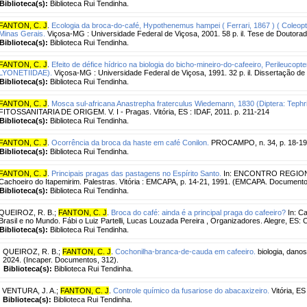
Biblioteca(s):
Biblioteca Rui Tendinha.
FANTON, C. J
.
Ecologia da broca-do-café, Hypothenemus hampei ( Ferrari, 1867 ) ( Coleopt
Minas Gerais.
Viçosa-MG : Universidade Federal de Viçosa, 2001. 58 p. il. Tese de Doutorad
Biblioteca(s):
Biblioteca Rui Tendinha.
FANTON, C. J
.
Efeito de défice hídrico na biologia do bicho-mineiro-do-cafeeiro, Perileucop
LYONETIIDAE).
Viçosa-MG : Universidade Federal de Viçosa, 1991. 32 p. il. Dissertação de
Biblioteca(s):
Biblioteca Rui Tendinha.
FANTON, C. J
.
Mosca sul-africana Anastrepha fraterculus Wiedemann, 1830 (Diptera: Tephri
FITOSSANITARIA DE ORIGEM. V. I - Pragas. Vitória, ES : IDAF, 2011. p. 211-214
Biblioteca(s):
Biblioteca Rui Tendinha.
FANTON, C. J
.
Ocorrência da broca da haste em café Conilon.
PROCAMPO, n. 34, p. 18-19,
Biblioteca(s):
Biblioteca Rui Tendinha.
FANTON, C. J
.
Principais pragas das pastagens no Espírito Santo.
In: ENCONTRO REGIONA
Cachoeiro do Itapemirim. Palestras. Vitória : EMCAPA, p. 14-21, 1991. (EMCAPA. Documento
Biblioteca(s):
Biblioteca Rui Tendinha.
QUEIROZ, R. B.
;
FANTON, C. J
.
Broca do café: ainda é a principal praga do cafeeiro?
In: Ca
Brasil e no Mundo. Fábi o Luiz Partelli, Lucas Louzada Pereira , Organizadores. Alegre, ES: C
Biblioteca(s):
Biblioteca Rui Tendinha.
QUEIROZ, R. B.
;
FANTON, C. J
.
Cochonilha-branca-de-cauda em cafeeiro.
biologia, danos
2024. (Incaper. Documentos, 312).
Biblioteca(s):
Biblioteca Rui Tendinha.
VENTURA, J. A.
;
FANTON, C. J
.
Controle químico da fusariose do abacaxizeiro.
Vitória, ES
Biblioteca(s):
Biblioteca Rui Tendinha.