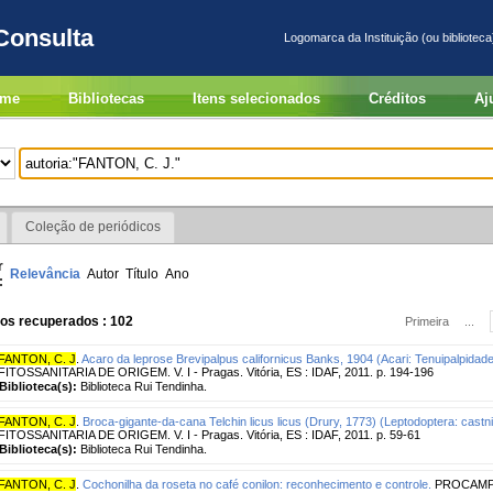
Consulta
Logomarca da Instituição (ou biblioteca
me
Bibliotecas
Itens selecionados
Créditos
Aj
Coleção de periódicos
r
Relevância
Autor
Título
Ano
:
ros recuperados : 102
Primeira
...
FANTON, C. J
.
Acaro da leprose Brevipalpus californicus Banks, 1904 (Acari: Tenuipalpidade
FITOSSANITARIA DE ORIGEM. V. I - Pragas. Vitória, ES : IDAF, 2011. p. 194-196
Biblioteca(s):
Biblioteca Rui Tendinha.
FANTON, C. J
.
Broca-gigante-da-cana Telchin licus licus (Drury, 1773) (Leptodoptera: castni
FITOSSANITARIA DE ORIGEM. V. I - Pragas. Vitória, ES : IDAF, 2011. p. 59-61
Biblioteca(s):
Biblioteca Rui Tendinha.
FANTON, C. J
.
Cochonilha da roseta no café conilon: reconhecimento e controle.
PROCAMPO, 