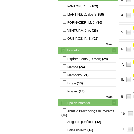
FANTON, C. J.
(102)
MARTINS, D. dos S.
(50)
4.
FORNAZIER, M. J.
(26)
VENTURA, J. A.
(26)
5.
QUEIROZ, R. B.
(22)
Mais...
6.
Assunto
Espírito Santo (Estado)
(29)
7.
Mamão
(24)
Mamoeiro
(21)
8.
Praga
(16)
Pragas
(13)
9.
Mais...
Tipo do material
Anais e Proceedings de eventos
10.
(45)
Artigo de periódico
(12)
11.
Parte de livro
(12)