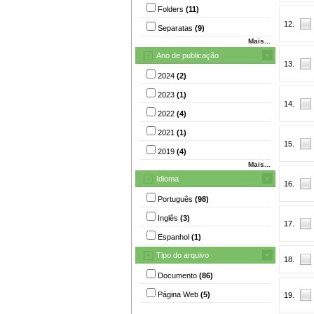
Folders
(11)
12.
Separatas
(9)
Mais...
Ano de publicação
13.
2024
(2)
2023
(1)
14.
2022
(4)
2021
(1)
15.
2019
(4)
Mais...
Idioma
16.
Português
(98)
Inglês
(3)
17.
Espanhol
(1)
Tipo do arquivo
18.
Documento
(86)
Página Web
(5)
19.