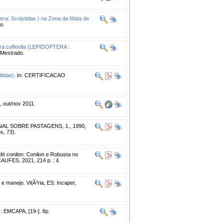
era: Scolytidae ) na Zona da Mata de
o.
tera coffeella (LEPIDOPTERA :
 Mestrado.
tidae).
In: CERTIFICACAO
 out/nov 2011.
L SOBRE PASTAGENS, 1., 1990,
s, 73).
fé conilon: Conilon e Robusta no
AUFES, 2021, 214 p. : il.
 e manejo. VitÃ³ria, ES: Incaper,
 : EMCAPA, [19-]. 8p.