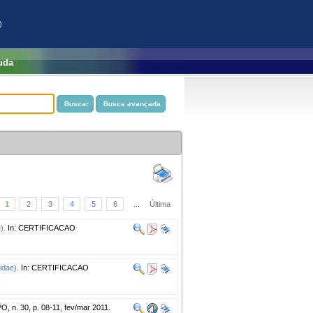
)
uda
1
2
3
4
5
6
...
Última
).
In: CERTIFICACAO
idae).
In: CERTIFICACAO
n. 30, p. 08-11, fev/mar 2011.