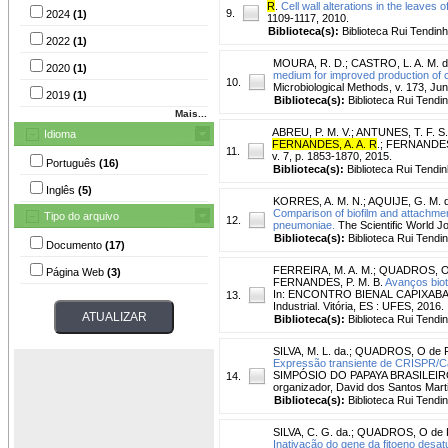
R
.
Cell wall alterations in the leaves 
9.
2024
(1)
1109-1117, 2010.
Biblioteca(s):
Biblioteca Rui Tendinh
2022
(1)
MOURA, R. D.
;
CASTRO, L. A. M. 
2020
(1)
medium for improved production of c
10.
Microbiological Methods, v. 173, Ju
2019
(1)
Biblioteca(s):
Biblioteca Rui Tendi
Mais...
ABREU, P. M. V.
;
ANTUNES, T. F. S.
Idioma
FERNANDES, A. A. R
.
;
FERNANDES,
11.
v. 7, p. 1853-1870, 2015.
Português
(16)
Biblioteca(s):
Biblioteca Rui Tendin
Inglês
(5)
KORRES, A. M. N.
;
AQUIJE, G. M. d
Comparison of biofilm and attachmen
Tipo do arquivo
12.
pneumoniae.
The Scientific World Jou
Biblioteca(s):
Biblioteca Rui Tendi
Documento
(17)
FERREIRA, M. A. M.
;
QUADROS, O.
Página Web
(3)
FERNANDES, P. M. B.
Avanços biot
In: ENCONTRO BIENAL CAPIXABA D
13.
Industrial. Vitória, ES : UFES, 2016.
Biblioteca(s):
Biblioteca Rui Tendi
SILVA, M. L. da.
;
QUADROS, O de F
Expressão transiente de CRISPR/Ca
SIMPÓSIO DO PAPAYA BRASILEIRO, 7. ,
14.
organizador, David dos Santos Martin
Biblioteca(s):
Biblioteca Rui Tendi
SILVA, C. G. da.
;
QUADROS, O de 
Inativação do gene da fitoeno des