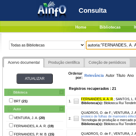
Consulta
Home
Bibliotecas
I
Acervo documental
Produção científica
Coleção de periódicos
Ordenar
Relevância
Autor
Título
Ano
por:
Registros recuperados : 21
Biblioteca
FERNANDES, A. A. R
.
;
SANTOS, L. F
BRT
(21)
1.
Biblioteca(s):
Biblioteca Rui Tendinh
Autor
QUADROS, O. de F.
;
VENTURA, J. A
proteico de folhas de mamoeiro infect
VENTURA, J. A.
(20)
2.
Tecnologia de produção e mercado para
Biblioteca(s):
Biblioteca Rui Tendinh
FERNANDES, A. A. R.
(19)
QUADROS, O. de F.
;
VENTURA, J. A
FERNANDES, P. M. B.
(15)