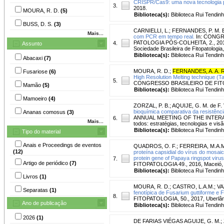
CRISPR/Cas9: uma nova tecnologia p
3.
2018.
MOURA, R. D.
(5)
Biblioteca(s):
Biblioteca Rui Tendinh
BUSS, D. S.
(3)
CARNIELLI, L.
;
FERNANDES, P. M. 
Mais...
com PCR em tempo real.
In: CONGR
PATOLOGIA PÓS-COLHEITA, 2., 2015, S
4.
Assunto
Sociedade Brasileira de Fitopatologia
Biblioteca(s):
Biblioteca Rui Tendinh
Abacaxi
(7)
MOURA, R. D.
;
FERNANDES, A. A. 
Fusariose
(6)
High Resolution Melting technique (T
5.
CONGRESSO BRASILEIRO DE FITOPATOL
Mamão
(5)
Biblioteca(s):
Biblioteca Rui Tendinh
Mamoeiro
(4)
ZORZAL, P. B.
;
AQUIJE, G. M. de F. 
bioquímica comparativa da resistênci
Ananas comosus
(3)
ANNUAL MEETING OF THE INTERAME
6.
Mais...
todos: estratégias, tecnologias e vis
Biblioteca(s):
Biblioteca Rui Tendinh
Tipo do material
Anais e Proceedings de eventos
QUADROS, O. F.
;
FERREIRA, M.A.
(12)
proteína capsidial do vírus do mosai
protein gene of Papaya ringspot virus
7.
Artigo de periódico
(7)
FITOPATOLOGIA 49., 2016, Maceió,
Biblioteca(s):
Biblioteca Rui Tendinh
Livros
(1)
MOURA, R. D.
;
CASTRO, L.A.M.
;
VA
Separatas
(1)
fenotípica de Fusarium guttiforme e
8.
FITOPATOLOGIA, 50., 2017, Uberlând
Ano de publicação
Biblioteca(s):
Biblioteca Rui Tendinh
2026
(1)
DE FARIAS VIÉGAS AGUIJE, G. M.
;