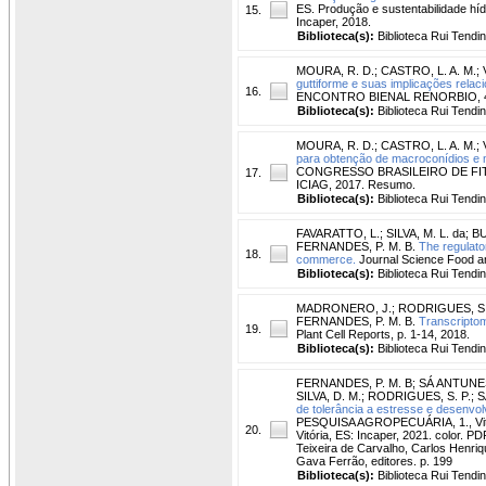
ES. Produção e sustentabilidade hídri
15.
Incaper, 2018.
Biblioteca(s):
Biblioteca Rui Tendi
MOURA, R. D.
;
CASTRO, L. A. M.
;
guttiforme e suas implicações rela
16.
ENCONTRO BIENAL RENORBIO, 4, 2016
Biblioteca(s):
Biblioteca Rui Tendi
MOURA, R. D.
;
CASTRO, L. A. M.
;
para obtenção de macroconídios e m
CONGRESSO BRASILEIRO DE FITOPAT
17.
ICIAG, 2017. Resumo.
Biblioteca(s):
Biblioteca Rui Tendi
FAVARATTO, L.
;
SILVA, M. L. da
;
BU
FERNANDES, P. M. B.
The regulato
18.
commerce.
Journal Science Food an
Biblioteca(s):
Biblioteca Rui Tendi
MADRONERO, J.
;
RODRIGUES, S.
FERNANDES, P. M. B.
Transcriptom
19.
Plant Cell Reports, p. 1-14, 2018.
Biblioteca(s):
Biblioteca Rui Tendi
FERNANDES, P. M. B
;
SÁ ANTUNES,
SILVA, D. M.
;
RODRIGUES, S. P.
;
S
de tolerância a estresse e desenvol
PESQUISA AGROPECUÁRIA, 1., Vitóri
20.
Vitória, ES: Incaper, 2021. color. 
Teixeira de Carvalho, Carlos Henriq
Gava Ferrão, editores. p. 199
Biblioteca(s):
Biblioteca Rui Tendi