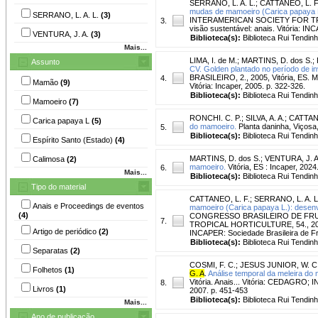
SERRANO, L. A. L.
;
CATTANEO, L. F
mudas de mamoeiro (Carica papaya L
SERRANO, L. A. L.
(3)
INTERAMERICAN SOCIETY FOR TROPICA
3.
visão sustentável: anais. Vitória: IN
VENTURA, J. A.
(3)
Biblioteca(s):
Biblioteca Rui Tendinh
Mais...
LIMA, I. de M.
;
MARTINS, D. dos S.
;
Assunto
CV. Golden plantado no período de in
BRASILEIRO, 2., 2005, Vitória, ES. 
4.
Mamão
(9)
Vitória: Incaper, 2005. p. 322-326.
Biblioteca(s):
Biblioteca Rui Tendinh
Mamoeiro
(7)
RONCHI. C. P.
;
SILVA, A. A.
;
CATTANE
Carica papaya L
(5)
do mamoeiro.
Planta daninha, Viçosa, 
5.
Biblioteca(s):
Biblioteca Rui Tendinh
Espírito Santo (Estado)
(4)
MARTINS, D. dos S.
;
VENTURA, J. A
Calimosa
(2)
mamoeiro.
Vitória, ES : Incaper, 2024
6.
Mais...
Biblioteca(s):
Biblioteca Rui Tendinh
Tipo do material
CATTANEO, L. F.
;
SERRANO, L. A. L
Anais e Proceedings de eventos
mamoeiro (Carica papaya L.): desenvo
(4)
CONGRESSO BRASILEIRO DE FRU
7.
TROPICAL HORTICULTURE, 54., 2008, Vi
Artigo de periódico
(2)
INCAPER: Sociedade Brasileira de Fru
Biblioteca(s):
Biblioteca Rui Tendinh
Separatas
(2)
COSMI, F. C.
;
JESUS JUNIOR, W. C.
Folhetos
(1)
G. A
.
Análise temporal da meleira do 
Vitória. Anais... Vitória: CEDAGRO; 
8.
Livros
(1)
2007. p. 451-453
Biblioteca(s):
Biblioteca Rui Tendinh
Mais...
Ano de publicação