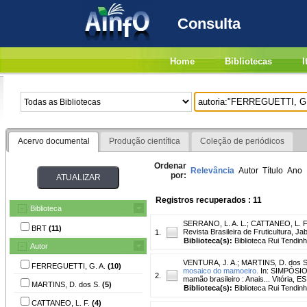
Consulta
Home
Bibliotecas
I
Acervo documental
Produção científica
Coleção de periódicos
Ordenar
Relevância
Autor
Título
Ano
por:
Registros recuperados : 11
Biblioteca
SERRANO, L. A. L.
;
CATTANEO, L. F
BRT
(11)
Revista Brasileira de Fruticultura, Jab
1.
Biblioteca(s):
Biblioteca Rui Tendinh
Autor
VENTURA, J. A.
;
MARTINS, D. dos S
FERREGUETTI, G. A.
(10)
mosaico do mamoeiro.
In: SIMPÓSIO 
2.
mamão brasileiro : Anais... Vitória, ES
MARTINS, D. dos S.
(5)
Biblioteca(s):
Biblioteca Rui Tendinh
CATTANEO, L. F.
(4)