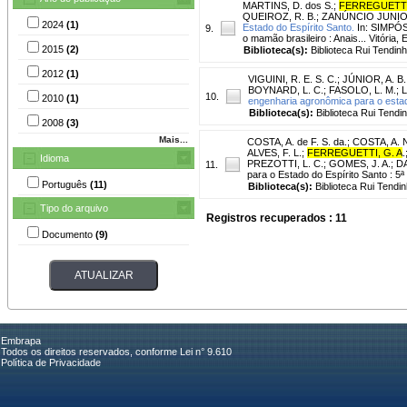
MARTINS, D. dos S.
;
FERREGUETTI,
QUEIROZ, R. B.
;
ZANÚNCIO JUNIOR
2024
(1)
Estado do Espírito Santo.
In: SIMPÓS
9.
o mamão brasileiro : Anais... Vitória, 
2015
(2)
Biblioteca(s):
Biblioteca Rui Tendinh
2012
(1)
VIGUINI, R. E. S. C.
;
JÚNIOR, A. B.
BOYNARD, L. C.
;
FASOLO, L. M.
;
L
10.
2010
(1)
engenharia agronômica para o estad
Biblioteca(s):
Biblioteca Rui Tendi
2008
(3)
Mais...
COSTA, A. de F. S. da.
;
COSTA, A. N
ALVES, F. L.
;
FERREGUETTI, G. A
.
Idioma
PREZOTTI, L. C.; GOMES, J. A.; D
11.
para o Estado do Espírito Santo : 5
Português
(11)
Biblioteca(s):
Biblioteca Rui Tendin
Tipo do arquivo
Registros recuperados : 11
Documento
(9)
Embrapa
Todos os direitos reservados, conforme Lei n° 9.610
Política de Privacidade