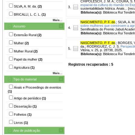
CHIPOLESCH, J. M. A.
;
COURA, S. M
espacial da cultura do mamão no Espí
SILVA, A. M. da.
(2)
3.
sustentabilidade hídrica. Anais... [re
Biblioteca(s):
Biblioteca Rui Tendinh
BRICALLI, L. C. L.
(1)
Mais...
NASCIMENTO, P. F. do
.
;
SILVA, A. M.
sobre mulheres que constroem a agri
Assunto
4.
Semifinalista do Premio Jabuti Acade
Biblioteca(s):
Biblioteca Rui Tendinh
Extensão Rural
(2)
NASCIMENTO, P. F. do
.
;
BORGES, V.
Mulher
(2)
da.
;
RODRIGUEZ, C. J. S.
Perspectiv
5.
Vitória, v. 25, p. 28?38, 2025.
Mulher Rural
(2)
Biblioteca(s):
Biblioteca Rui Tendinh
Papel da mulher
(2)
Registros recuperados : 5
Agricultura
(1)
Mais...
Tipo do material
Anais e Proceedings de eventos
(1)
Artigo de periódico
(1)
Dissertação
(1)
Folhetos
(1)
Livros
(1)
Ano de publicação