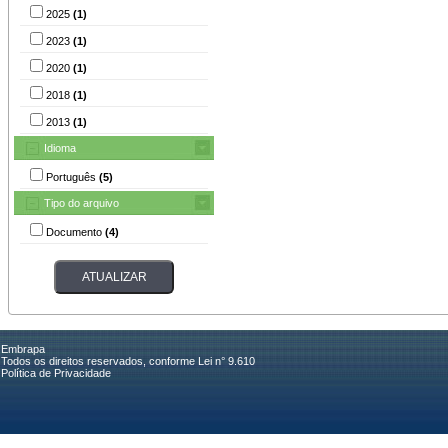
2025
(1)
2023
(1)
2020
(1)
2018
(1)
2013
(1)
Idioma
Português
(5)
Tipo do arquivo
Documento
(4)
Embrapa
Todos os direitos reservados, conforme Lei n° 9.610
Política de Privacidade