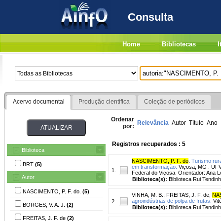
Consulta
Home
Bibliotecas
I
Acervo documental
Produção científica
Coleção de periódicos
Ordenar
Relevância
Autor
Título
Ano
por:
Registros recuperados : 5
Biblioteca
NASCIMENTO, P. F. do
.
Turismo rur
BRT
(5)
em transformação.
Viçosa, MG : UFV,
1.
Federal do Viçosa. Orientador: Ana L
Autor
Biblioteca(s):
Biblioteca Rui Tendinh
NASCIMENTO, P. F. do.
(5)
VINHA, M. B.
;
FREITAS, J. F. de
;
NAS
agroindústrias de polpa de frutas.
Vit
2.
BORGES, V. A. J.
(2)
Biblioteca(s):
Biblioteca Rui Tendinh
FREITAS, J. F. de
(2)