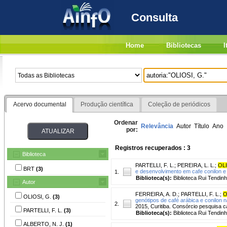
Consulta
Home
Bibliotecas
I
Acervo documental
Produção científica
Coleção de periódicos
Ordenar
Relevância
Autor
Título
Ano
por:
Registros recuperados : 3
Biblioteca
PARTELLI, F. L.
;
PEREIRA, L. L.
;
OLI
BRT
(3)
e desenvolvimento em cafe conilon e
1.
Biblioteca(s):
Biblioteca Rui Tendinh
Autor
FERREIRA, A. D.
;
PARTELLI, F. L.
;
O
OLIOSI, G.
(3)
genótipos de café arábica e conilon n
2.
2015, Curitiba. Consórcio pesquisa c
PARTELLI, F. L.
(3)
Biblioteca(s):
Biblioteca Rui Tendinh
ALBERTO, N. J.
(1)