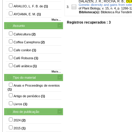
DALAZEN, J. R.
;
ROCHA, R. B.
;
OLI
Genetic diversity and gains from selec
ARAUJO, L. F. B. de
(1)
3.
of Plant Biology, v. 15, n. 4, p. 1266-
Biblioteca(s):
Biblioteca Rui Tendinh
AYOAMA, E. M.
(1)
Mais...
Registros recuperados : 3
Assunto
Cafeicultura
(2)
Coffea Canephora
(2)
Cafe conilon
(1)
Café Robusta
(1)
Café arábica
(1)
Mais...
Tipo do material
Anais e Proceedings de eventos
(1)
Artigo de periódico
(1)
Livros
(1)
Ano de publicação
2024
(2)
2015
(1)