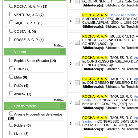
G.; DE MUNER, L. H. (Ed.). Café Conil
3.
Biblioteca(s):
Biblioteca Rui Tendinh
ROCHA, M. A. M.
(33)
VENTURA, J. A.
(7)
ROCHA, M. A. M
.
Uso de acetochlor 
SIMPÓSIO DE PESQUISA DOS CAFÉS D
4.
Café/MINASPLAN, 2000. p. 1068-107
TAQUES, R. C.
(5)
Biblioteca(s):
Biblioteca Rui Tendinh
COSTA, H.
(4)
ROCHA, M. A. M
.
;
MULLER NETO, A
POSSE, S. C. P.
(4)
CONGRESSO BRASILEIRO DE AGRONOMIA
5.
CONFEA, [2007]. 2p.
Mais...
Biblioteca(s):
Biblioteca Rui Tendinh
Assunto
ROCHA, M. A. M
.
;
TAQUES, R. C.
Ap
Espírito Santo (Estado)
(14)
In: CONGRESSO BRASILEIRO DE AGRON
6.
CONFEA, [2007]. 4p.
Cultivo
(7)
Biblioteca(s):
Biblioteca Rui Tendinh
Milho
(6)
ROCHA, M. A. M
.
;
TAQUES, R. C.
Ap
In: CONGRESSO BRASILEIRO DE AGRO
7.
Feijão
(4)
Biblioteca(s):
Biblioteca Rui Tendinh
Abacaxi
(3)
ROCHA, M. A. M
.
;
TAQUES, R. C.
Ap
Mais...
Santo.
In: CONGRESSO BRASILEIRO DE
8.
Brasília, DF: CONFEA, [2007]. 5p.
Tipo do material
Biblioteca(s):
Biblioteca Rui Tendinh
Anais e Proceedings de eventos
ROCHA, M. A. M
.
;
TAQUES, R. C.
Ap
(18)
Santo.
In: CONGRESSO BRASILEIRO DE
9.
Brasília, DF: CONFEA, [2007]. 4p.
Folders
(3)
Biblioteca(s):
Biblioteca Rui Tendinh
Livros
(3)