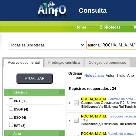
Consulta
Home
Bibliotecas
I
Acervo documental
Produção científica
Coleção de periódicos
Ordenar
Relevância
Autor
Título
Ano
por:
Registros recuperados : 34
Biblioteca
ROCHA, M. A. M
.
Controle do arroz-v
BRT
(33)
Campos dos Goytacazes-RJ : Univers
1.
Biblioteca(s):
Biblioteca Rui Tendinh
BSGP
(4)
ROCHA, M. A. M
.
Instruções técnica
BSO
(4)
196).
2.
Biblioteca(s):
Biblioteca Rui Tendin
BST
(3)
Autor
ROCHA, M. A. M
.
Manejo de plantas 