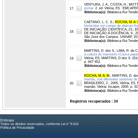
VENTURA, J. A.
;
COSTA, H.
;
MOTTA
pomar.
2. ed. Vitória, ES : EMCAPER
17.
Biblioteca(s):
Biblioteca Rui Tendi
CAETANO, L. C. S.
;
ROCHA, M. A.
herbicidas em campo de abacaxi f
DE INICIAÇÃO CIENTÍFICA, 23
18.
DE INICIAÇÃO À DOCÊNCIA, 9., 2018,
São José dos Campos: UNIVAP, 20
Biblioteca(s):
Biblioteca Rui Tendi
MARTINS, D. dos S.
;
LIMA, R. de C.
à cultura do mamoeiro (Carica papay
Vitória, ES. MARTINS, D dos S. (Ed.
19.
p. 447-452.
Biblioteca(s):
Biblioteca Rui Tendi
ROCHA, M. A. M
.
;
MARTINS, D. dos
mamão, sob diferentes sistemas de 
BRASILEIRO, 2., 2005, Vitória, ES.
20.
mamão. Vitória: Incaper, 2005. p. 3
Biblioteca(s):
Biblioteca Rui Tendi
Registros recuperados : 34
Embrapa
Todos os direitos reservados, conforme Lei n° 9.610
Política de Privacidade