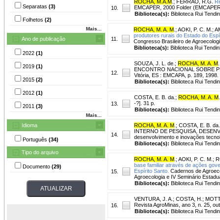
ROCHA, M.A.M
.
;
FERRAO, R.G.
Re
Separatas
(3)
EMCAPER, 2000 Folder (EMCAPER.
10.
Biblioteca(s):
Biblioteca Rui Tendi
Folhetos
(2)
Mais...
ROCHA, M. A. M
.
;
AOKI, P. C. M.
;
A
produtores rurais do Estado do Espí
Ano de publicação
11.
Congresso Brasileiro de Agroecologi
Biblioteca(s):
Biblioteca Rui Tendin
2022
(1)
SOUZA, J. L. de.
;
ROCHA, M. A. M
.
2019
(1)
ENCONTRO NACIONAL SOBRE PRODUÇ
12.
Vitória, ES : EMCAPA, p. 189, 199
2015
(2)
Biblioteca(s):
Biblioteca Rui Tendi
2012
(1)
COSTA, E. B. da.
;
ROCHA, M. A. M
.
-?]. 31 p.
13.
2011
(3)
Biblioteca(s):
Biblioteca Rui Tendi
Mais...
Idioma
ROCHA, M. A. M
.
;
COSTA, E. B. da.
INTERNO DE PESQUISA, DESENVOLV
14.
desenvolvimento e inovações tecnoló
Português
(34)
Biblioteca(s):
Biblioteca Rui Tendi
Tipo do arquivo
ROCHA, M. A. M
.
;
AOKI, P. C. M.
;
R
base familiar através de ações gove
Documento
(29)
Espírito Santo.
Cadernos de Agroecol
15.
Agroecologia e IV Seminário Estadua
Biblioteca(s):
Biblioteca Rui Tendi
VENTURA, J. A.
;
COSTA, H.
;
MOTT
Revista AgroMinas, ano 3, n. 25, out
16.
Biblioteca(s):
Biblioteca Rui Tendi