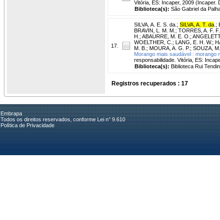
Vitória, ES: Incaper, 2009 (Incaper
Biblioteca(s):
São Gabriel da Palh
SILVA, A. E. S. da.
;
SILVA, A. T. da
.
;
BRAVIN, L. M. M.
;
TORRES, A. F. F.
H.
;
ABAURRE, M. E. O.
;
ANGELETTI,
WOELTHER, C.
;
LANG, E. H. W.
;
H
17.
M. B.
;
MOURA, A. G. P.
;
SOUZA, M.
Morango mais saudável : morango m
responsabilidade. Vitória, ES: Inca
Biblioteca(s):
Biblioteca Rui Tendi
Registros recuperados : 17
Embrapa
Todos os direitos reservados, conforme Lei n° 9.610
Política de Privacidade