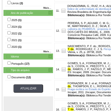
Livros
(2)
DONAGEMMA, G.
;
RUIZ, H. A.
;
ALV
Mais...
Índice de uniformidade de distribuiç
11.
Revista Brasileira de Engenharia Agrí
Ano de publicação
Biblioteca(s):
Biblioteca Rui Tendin
2025
(1)
PEREIRA, S. P.
;
AGUIAR, C. M. G.
;
M.
;
MARTINHAGO, D. Z.
;
SILVA, E.
2024
(1)
cafeeira do PEABIRUS : proposta met
12.
DOS CAFÉS DO BRASIL, 6., 2009, Vitó
2022
(1)
Consórcio Pesquisa Café, 2009. 6 p
Biblioteca(s):
Biblioteca Rui Tendi
2021
(1)
NASCIMENTO, P. F. do.
;
BORGES, V
2020
(1)
T. da
.
;
RODRIGUEZ, C. J. S.
Perspe
13.
Mais...
Vitória, v. 25, p. 28?38, 2025.
Biblioteca(s):
Biblioteca Rui Tendi
Idioma
GOMES, S. A.
;
FORNAZIER, M. J.
;
Português
(17)
de S.
;
COSTA, H.
;
PREZOTTI, L. C.
da
.
;
RAMOS, J. P.
;
FAZOLO, P.
;
ME
14.
Tipo do arquivo
ES: Incaper, 2009. (Incaper. Docum
Biblioteca(s):
Biblioteca Rui Tendi
Documento
(12)
FORNAZIER, M. J. et al.
;
FORNAZIE
da
.
;
THOMPSON, E. L.
;
RODRIGUES
Praga exótica no Estado do Espirito 
15.
Incaper, 2011. (Incaper, Documento
Biblioteca(s):
Biblioteca Rui Tendi
GOMES, S. A.
;
FORNAZIER, M. J.
;
de S.
;
COSTA, H.
;
PREZOTTI, L. C.
T. da
.
;
RAMOS, J. P.
;
FAZOLO, P.
;
16.