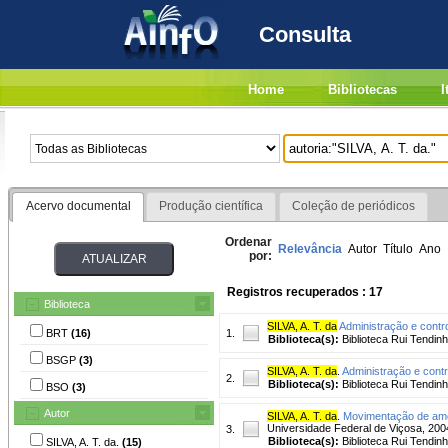
Consulta
Home
Bibliotecas
I
Acervo documental
Produção científica
Coleção de periódicos
Ordenar
Relevância
Autor
Título
Ano
por:
Registros recuperados : 17
Biblioteca
SILVA, A. T. da
Administração e contro
BRT
(16)
1.
Biblioteca(s):
Biblioteca Rui Tendinh
BSGP
(3)
SILVA, A. T. da
.
Administração e contr
2.
Biblioteca(s):
Biblioteca Rui Tendinh
BSO
(3)
Autor
SILVA, A. T. da
.
Movimentação de amôni
Universidade Federal de Viçosa, 2004
3.
Biblioteca(s):
Biblioteca Rui Tendinh
SILVA, A. T. da.
(15)