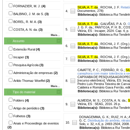
FORNAZIER, M. J.
(4)
SILVA, A. T. da
.
;
ROCHA, J. F.
Relató
Documentos, 278)
4.
BALBINO, J. M. de S.
(3)
Biblioteca(s):
Biblioteca Rui Tendinh
BOREL, R. M. A.
(3)
SILVA, A. T. da
.
;
GALVÊAS, P. A. O.
O
J. G. F. da.; PANTOJA, P. H. B.; COS
5.
COSTA, A. N. da.
(3)
Vitória, ES : Incaper, 2024. Cap. 4, p
Biblioteca(s):
Biblioteca Rui Tendinh
Mais...
Assunto
SILVA, A. T. da
.
;
ROCHA, J. F. (Org.)
6.
Biblioteca(s):
Biblioteca Rui Tendinh
Extensão Rural
(4)
SILVA, A. T. da
.
;
ROCHA, J. F. (Org.)
Incaper
(3)
7.
Biblioteca(s):
Biblioteca Rui Tendinh
Pesquisa Agrícola
(3)
CAVATTE, P. C.
;
FERRÃO, R. G.
;
SIL
Administração de empresas
(2)
canephora com maior tolerância a se
CAPIXABA DE PESQUISA AGROPECUÁRIA
[recurso eletrônico]. Vitória, ES: In
Arildo Thomaz Woeffel
(2)
8.
Pedro Luís Pereira Teixeira de Carva
Mais...
Caldeira e Romário Gava Ferrão, edit
Biblioteca(s):
Biblioteca Rui Tendinh
Tipo do material
Folders
(4)
ALMEIDA, M. S.
;
COSTA, A. N. da.
;
S
Vitória, ES : SEAG, 2016. 26 p.
9.
Biblioteca(s):
Biblioteca Rui Tendinh
Artigo de periódico
(3)
Folhetos
(3)
DONAGEMMA, G. K.
;
RUIZ, H. A.
;
G. C.
Distribuição do amônio, nitrat
10.
Anais e Proceedings de eventos
Solo, v. 32, n.6, p. 2493-2504, 2008.
(2)
Biblioteca(s):
Biblioteca Rui Tendi