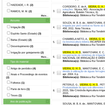
HADDADE, I. R.
(2)
CORDEIRO, E. de A.
;
VIEIRA, G. H. 
soluções.
Viçosa, MG : Associação do
3.
RAMOS, M. M.
(2)
Agricultura. Boletim Técnico, 6).
Biblioteca(s):
Biblioteca Rui Tendinh
Mais...
Assunto
SOUZA, M. B. A. de.
;
MANTOVANI, E
irrigada por pivô central no Norte do
Irrigação
(5)
4.
458, 2011. Nota Técnica.
Biblioteca(s):
Biblioteca Rui Tendinh
Espírito Santo (Estado)
(3)
CHAMBELA NETO, A.
;
VIEIRA, G. H.
Bahia (Estado)
(2)
na bovinocultura leiteira
INCAPER EM RE
5.
Biblioteca(s):
Biblioteca Rui Tendinh
Desentupimento
(2)
VIEIRA, G. H. S
.
;
MANTOVANI, E. C.
Irrigação por gotejamento
(2)
recuperação de sistemas de irrigação
6.
Mais...
NACIONAL DE IRRIGAÇÃO E DRENAGEM 
Biblioteca(s):
Biblioteca Rui Tendinh
Tipo do material
Artigo de periódico
(4)
VIEIRA, G. H. S
.
;
MANTOVANI, E. C.
devido à utilização de águas ferrugin
7.
apr. 2004. 6 p.
Anais e Proceedings de eventos
Biblioteca(s):
Biblioteca Rui Tendinh
(2)
Folhetos
(1)
PETERLE, G.
;
VIEIRA, G. H. S
.
;
PET
Produtividade do taro sob diferentes 
Parte de livro
(1)
2015, São Cristóvão Agricultura irrig
8.
2015.
Teses
(1)
Biblioteca(s):
Biblioteca Rui Tendinh
Ano de publicação
SOUSA, M. B. A. de.
;
MANTOVANI, E