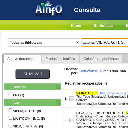
Consulta
Home
Bibliotecas
I
Acervo documental
Produção científica
Coleção de periódicos
Ordenar
Relevância
Autor
Título
Ano
por:
Registros recuperados : 9
Biblioteca
VIEIRA, G. H. S
.
Recuperação de gote
BRT
(9)
76p. Tese (Mestrado), Universidade 
1.
Ferreira.
Autor
Biblioteca(s):
Biblioteca Rui Tendinh
VIEIRA, G. H. S.
(9)
SILVA, J. G. F. da.
;
COELHO, E. F.
;
V
B. da. (Org.). Crise hídrica no Estado
MANTOVANI, E. C.
(5)
CAETANO, L. C. S.; COSTA, A. de F. S
2.
Vitória, ES : Incaper, cap. 5, p. 135-1
SILVA, J. G. F. da.
(5)
Biblioteca(s):
Biblioteca Rui Tendinh