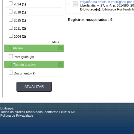
irrigação na cafeicultura irrigada por
9.
2024
(1)
Uberlândia, v. 27, n. 4, p. 581-590, 2
Biblioteca(s):
Biblioteca Rui Tendinh
2018
(1)
Registros recuperados : 9
2015
(1)
2011
(2)
2004
(2)
Mais...
Idioma
Português
(9)
Tipo do arquivo
Documento
(7)
Embrapa
Todos os direitos reservados, conforme Lei n° 9.610
Política de Privacidade