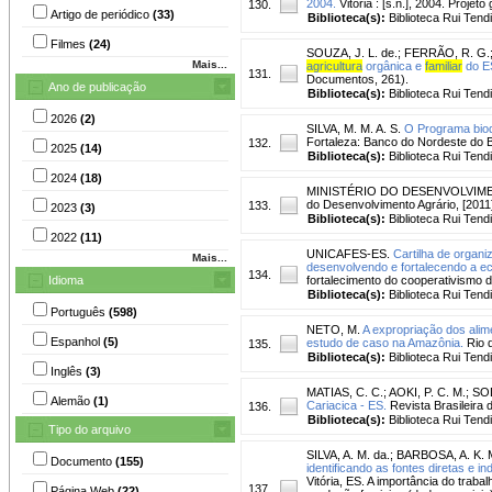
2004.
Vitória : [s.n.], 2004. Projet
130.
Artigo de periódico
(33)
Biblioteca(s):
Biblioteca Rui Tend
Filmes
(24)
SOUZA, J. L. de.
;
FERRÃO, R. G.
Mais...
agricultura
orgânica e
familiar
do E
131.
Documentos, 261).
Ano de publicação
Biblioteca(s):
Biblioteca Rui Tend
2026
(2)
SILVA, M. M. A. S.
O Programa biodi
Fortaleza: Banco do Nordeste do Br
132.
2025
(14)
Biblioteca(s):
Biblioteca Rui Tend
2024
(18)
MINISTÉRIO DO DESENVOLVIM
do Desenvolvimento Agrário, [2011]
133.
2023
(3)
Biblioteca(s):
Biblioteca Rui Tend
2022
(11)
UNICAFES-ES.
Cartilha de organi
Mais...
desenvolvendo e fortalecendo a ec
134.
Idioma
fortalecimento do cooperativismo
Biblioteca(s):
Biblioteca Rui Tend
Português
(598)
NETO, M.
A expropriação dos alim
Espanhol
(5)
estudo de caso na Amazônia.
Rio d
135.
Biblioteca(s):
Biblioteca Rui Tend
Inglês
(3)
MATIAS, C. C.
;
AOKI, P. C. M.
;
SOD
Alemão
(1)
Cariacica - ES.
Revista Brasileira d
136.
Biblioteca(s):
Biblioteca Rui Tend
Tipo do arquivo
SILVA, A. M. da.
;
BARBOSA, A. K. 
Documento
(155)
identificando as fontes diretas e i
Vitória, ES. A importância do trab
137.
Página Web
(22)