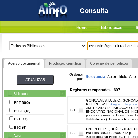
Consulta
Home
Bibliotecas
I
Acervo documental
Produção científica
Coleção de periódicos
Ordenar
Relevância
Autor
Título
Ano
por:
Registros recuperados : 607
Biblioteca
GONÇALVES, D. da C.
;
GONÇALVE
BRT
(600)
RIBEIRO, W. R.
A agroecologia co
AMERICANO DE INICIAÇÃO CIEN
121.
BSGP
(18)
ENCONTRO NACIONAL DE INICIAÇÃO 
povos indígenas do Brasil . São 
BST
(16)
Biblioteca(s):
Biblioteca Rui Tend
BSO
(5)
UNIÓN DE PEQUEÑOS AGRICU
Estudios Rurales, 2005. 348 p.
122.
Autor
Biblioteca(s):
Biblioteca Rui Tend