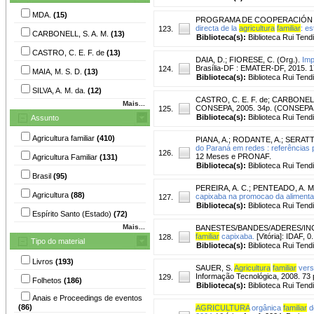
MDA.
(15)
PROGRAMA DE COOPERACIÓN I
directa de la
agricultura
familiar
: e
123.
CARBONELL, S. A. M.
(13)
Biblioteca(s):
Biblioteca Rui Tend
CASTRO, C. E. F. de
(13)
DAIA, D.
;
FIORESE, C. (Org.).
Imp
Brasília-DF : EMATER-DF, 2015. 17p.
124.
MAIA, M. S. D.
(13)
Biblioteca(s):
Biblioteca Rui Tend
SILVA, A. M. da.
(12)
CASTRO, C. E. F. de
;
CARBONELL,
Mais...
CONSEPA, 2005. 34p. (CONSEPA. S
125.
Biblioteca(s):
Biblioteca Rui Tend
Assunto
Agricultura familiar
(410)
PIANA, A.
;
RODANTE, A.
;
SERATTO
do Paraná em redes : referências
126.
12 Meses e PRONAF.
Agricultura Familiar
(131)
Biblioteca(s):
Biblioteca Rui Tend
Brasil
(95)
PEREIRA, A. C.
;
PENTEADO, A. M.
Agricultura
(88)
capixaba na promocao da aliment
127.
Biblioteca(s):
Biblioteca Rui Tend
Espírito Santo (Estado)
(72)
Mais...
BANESTES/BANDES/ADERES/INC
familiar
capixaba.
[Vitória]: IDAF, 0.
128.
Tipo do material
Biblioteca(s):
Biblioteca Rui Tend
Livros
(193)
SAUER, S.
Agricultura
familiar
versu
Informação Tecnológica, 2008. 73 
129.
Folhetos
(186)
Biblioteca(s):
Biblioteca Rui Tend
Anais e Proceedings de eventos
(86)
AGRICULTURA
orgânica
familiar
do