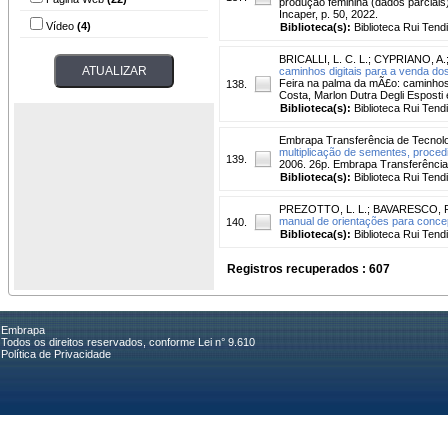
produção feminina (dados parciais). 
Incaper, p. 50, 2022.
Vídeo
(4)
Biblioteca(s):
Biblioteca Rui Tend
BRICALLI, L. C. L.
;
CYPRIANO, A.
caminhos digitais para a venda do
Feira na palma da mÃ£o: caminhos
138.
Costa, Marlon Dutra Degli Esposti 
Biblioteca(s):
Biblioteca Rui Tend
Embrapa Transferência de Tecnol
multiplicação de sementes, proced
139.
2006. 26p. Embrapa Transferênc
Biblioteca(s):
Biblioteca Rui Tend
PREZOTTO, L. L.
;
BAVARESCO, P.
manual de orientações para concep
140.
Biblioteca(s):
Biblioteca Rui Tend
Registros recuperados : 607
Embrapa
Todos os direitos reservados, conforme Lei n° 9.610
Política de Privacidade